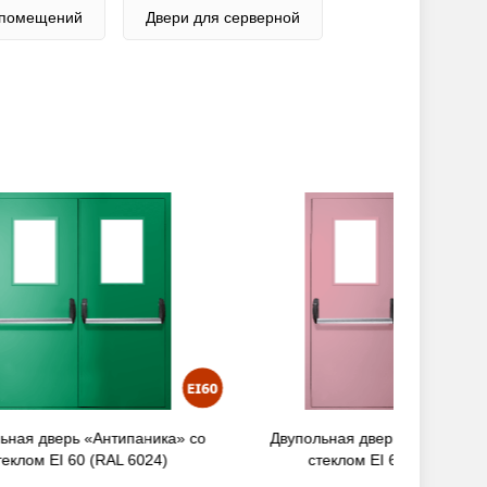
 помещений
Двери для серверной
ика» со
Двупольная дверь «Антипаника» со
Двупол
24)
стеклом EI 60 (RAL 3015)
с