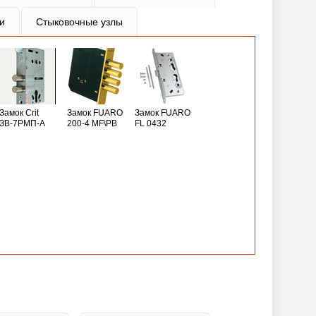
и
Стыковочные узлы
Замок Crit
Замок FUARO
Замок FUARO
ЗВ-7РМП-А
200-4 MF\РВ
FL 0432