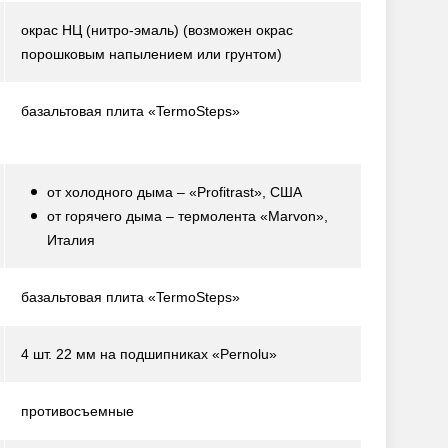
окрас НЦ (нитро-эмаль)
(возможен окрас
порошковым напылением или грунтом)
базальтовая плита «TermoSteps»
от холодного дыма – «Profitrast», США
от горячего дыма – термолента «Marvon»,
Италия
базальтовая плита «TermoSteps»
4 шт. 22 мм на подшипниках «Pernolu»
противосъемные