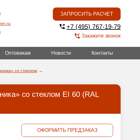
ЗАПРОСИТЬ РАСЧЕТ
!
eri.ru
+7 (495) 767-19-79
!
Закажите звонок
Оптовикам
Новости
Контакты
УГОЙ
аника» со стеклом
→
ика» со стеклом EI 60 (RAL
ОФОРМИТЬ ПРЕДЗАКАЗ