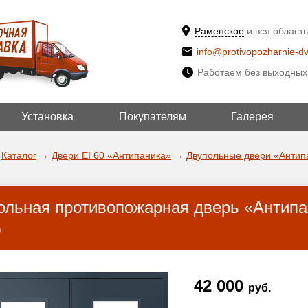
Раменское
и вся область
info@protivopozharnie-dv
Работаем без выходных
Установка
Покупателям
Галерея
ВЫБРАТЬ ДР
ДА!
ГОРОД
Каталог
→
Двери EI 60 «Антипаника»
→
Двупольные двери «Антип
ольная противопожарная дверь «Антипан
)
42 000
руб.