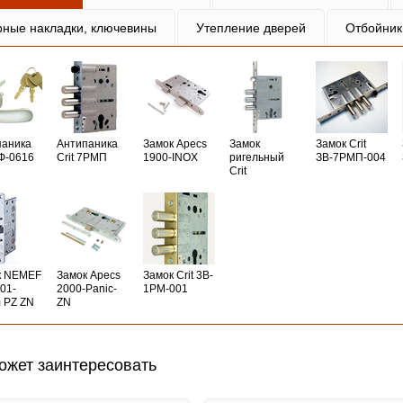
рные накладки, ключевины
Утепление дверей
Отбойник
паника
Антипаника
Замок Apecs
Замок
Замок Crit
РФ-0616
Crit 7РМП
1900-INOX
ригельный
ЗВ-7РМП-004
Crit
к NEMEF
Замок Apecs
Замок Crit 3B-
01-
2000-Panic-
1PM-001
 PZ ZN
ZN
ожет заинтересовать