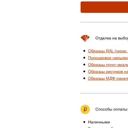
Отделка на выбо
Образцы RAL (окрас
Порошковое напыле
Образцы грунт-эмал
Образцы рисунков н
Образцы МДФ-панел
Способы оплаты
Наличными