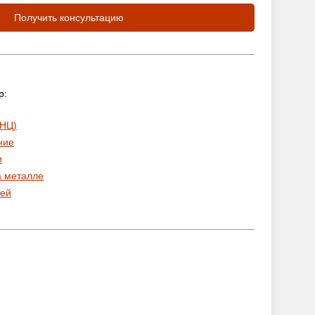
Получить консультацию
р:
 НЦ)
ние
и
а металле
ей
: