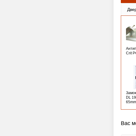
Две
Анти
Crit 
Замо
DL 19
65mm
Вас м