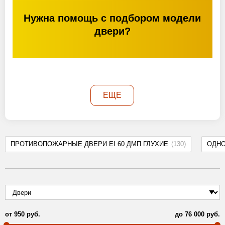
Нужна помощь с подбором модели
двери?
ЕЩЕ
ПРОТИВОПОЖАРНЫЕ ДВЕРИ EI 60 ДМП ГЛУХИЕ
(130)
ОДН
от
950
руб.
до
76 000
руб.