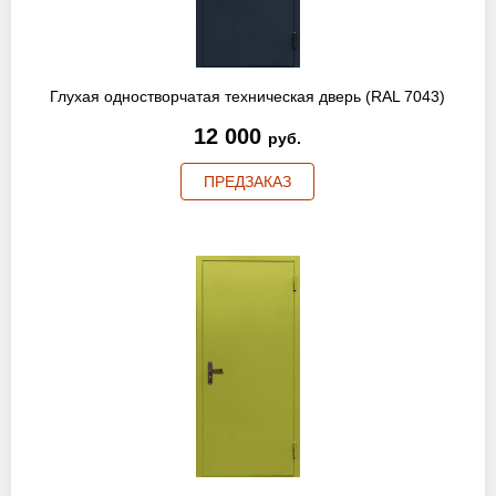
Оптовикам
Новости
Глухая одностворчатая техническая дверь (RAL 7043)
Контакты
12 000
руб.
ПРЕДЗАКАЗ
ЗАПРОСИТЬ РАСЧЕТ
+7 (495) 767-19-79
Закажите звонок
Раменское
и вся область!
info@protivopozharnie-dveri.ru
Работаем без выходных!