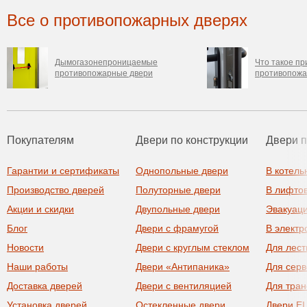
Все о противопожарных дверях
Дымогазонепроницаемые
Что такое пр
противопожарные двери
противопожа
Покупателям
Двери по конструкции
Двери 
Гарантии и сертификаты
Однопольные двери
В котель
Производство дверей
Полуторные двери
В лифто
Акции и скидки
Двупольные двери
Эвакуац
Блог
Двери с фрамугой
В элект
Новости
Двери с круглым стеклом
Для лест
Наши работы
Двери «Антипаника»
Для сер
Доставка дверей
Двери с вентиляцией
Для тра
Установка дверей
Остекленные двери
Двери EI