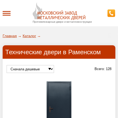
Противопожарные двери и металлоконструкции
Каталог
Главная
→
Каталог
→
О заводе
Технические двери в Раменском
ДА!
Доставка
ВЫБРАТЬ ДРУГОЙ ГОРОД
Всего:
128
Установка
Покупателям
Галерея