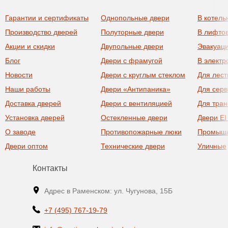
Гарантии и сертификаты
Однопольные двери
В котель
Производство дверей
Полуторные двери
В лифто
Акции и скидки
Двупольные двери
Эвакуац
Блог
Двери с фрамугой
В элект
Новости
Двери с круглым стеклом
Для лест
Наши работы
Двери «Антипаника»
Для сер
Доставка дверей
Двери с вентиляцией
Для тра
Установка дверей
Остекленные двери
Двери EI
О заводе
Противопожарные люки
Промыш
Двери оптом
Технические двери
Уличные
Контакты
Адрес в Раменском: ул. Чугунова, 15Б
+7 (495) 767-19-79