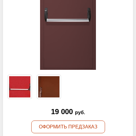
Оптовикам
Новости
Контакты
ЗАПРОСИТЬ РАСЧЕТ
+7 (495) 767-19-79
Закажите звонок
Раменское
и вся область!
19 000
info@protivopozharnie-dveri.ru
руб.
Работаем без выходных!
ОФОРМИТЬ ПРЕДЗАКАЗ