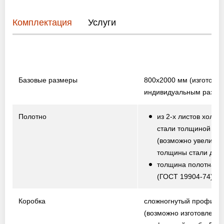
Комплектация
Услуги
Базовые размеры
800х2000 мм
(изготовл
индивидуальным разме
Полотно
из 2-х листов холод
стали толщиной 1,5
(возможно увеличе
толщины стали до 2,
толщина полотна от
(ГОСТ 19904-74)
Коробка
сложногнутый профиль
(возможно изготовление