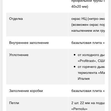
профильной трубы 50х2
40х20 мм)
Отделка
окрас НЦ (нитро-эмаль)
(возможен окрас порош
напылением или грунто
Внутреннее заполнение
базальтовая плита «Te
Уплотнение
от холодного дыма 
«Profitrast», США
от горячего дыма –
термолента «Marvo
Италия
Заполнение коробки
базальтовая плита «Te
Петли
2 шт. 22 мм на подшипн
«Pernolu»