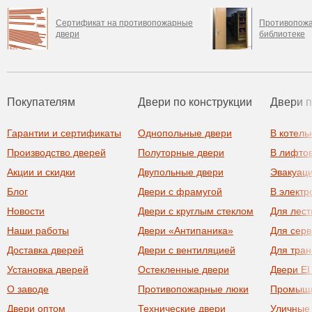
Сертификат на противопожарные
Противопожа
двери
библиотеке
Покупателям
Двери по конструкции
Двери 
Гарантии и сертификаты
Однопольные двери
В котель
Производство дверей
Полуторные двери
В лифто
Акции и скидки
Двупольные двери
Эвакуац
Блог
Двери с фрамугой
В элект
Новости
Двери с круглым стеклом
Для лест
Наши работы
Двери «Антипаника»
Для сер
Доставка дверей
Двери с вентиляцией
Для тра
Установка дверей
Остекленные двери
Двери EI
О заводе
Противопожарные люки
Промыш
Двери оптом
Технические двери
Уличные