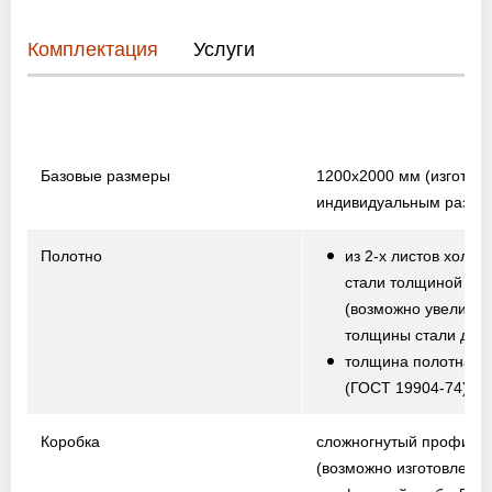
Комплектация
Услуги
Базовые размеры
1200х2000 мм
(изготов
индивидуальным разме
Полотно
из 2-х листов холод
стали толщиной 1,5
(возможно увеличе
толщины стали до 2,
толщина полотна от
(ГОСТ 19904-74)
Коробка
сложногнутый профиль
(возможно изготовление