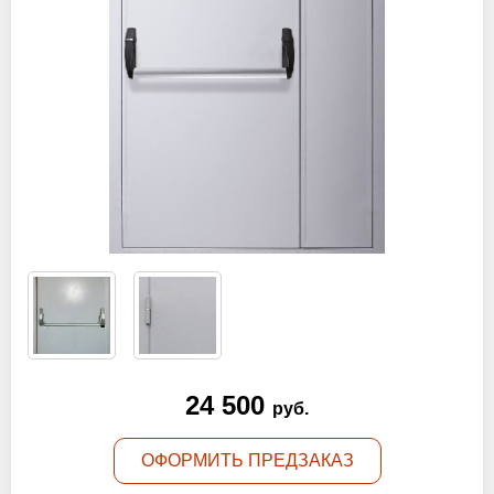
Оптовикам
Новости
Контакты
ЗАПРОСИТЬ РАСЧЕТ
+7 (495) 767-19-79
Закажите звонок
Раменское
и вся область!
24 500
info@protivopozharnie-dveri.ru
руб.
Работаем без выходных!
ОФОРМИТЬ ПРЕДЗАКАЗ