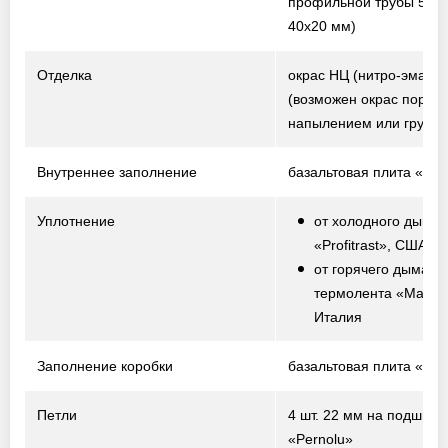
профильной трубы 50х2
40х20 мм)
Отделка
окрас НЦ (нитро-эмаль)
(возможен окрас порош
напылением или грунто
Внутреннее заполнение
базальтовая плита «Te
Уплотнение
от холодного дыма 
«Profitrast», США
от горячего дыма –
термолента «Marvo
Италия
Заполнение коробки
базальтовая плита «Te
Петли
4 шт. 22 мм на подшипн
«Pernolu»