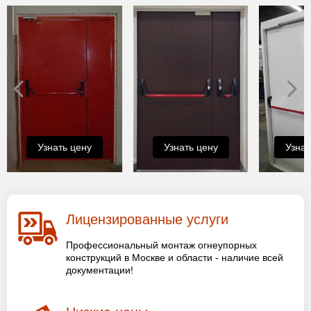
Узнать цену
Узнать цену
Узнат
Лицензированные услуги
Профессиональный монтаж огнеупорных
конструкций в Москве и области - наличие всей
документации!