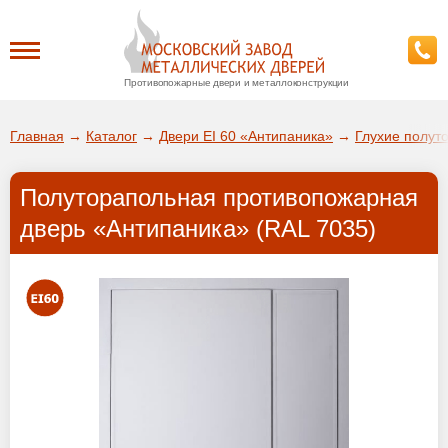
Противопожарные двери и металлоконструкции
Каталог
Главная
→
Каталог
→
Двери EI 60 «Антипаника»
→
Глухие полут
О заводе
Полуторапольная противопожарная
ДА!
дверь «Антипаника» (RAL 7035)
Доставка
ВЫБРАТЬ ДРУГОЙ ГОРОД
Установка
Покупателям
Галерея