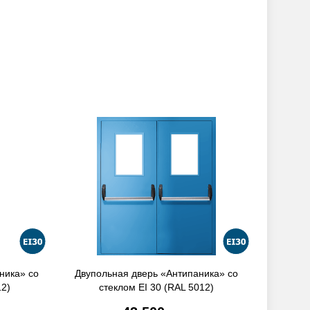
ника» со
Двупольная дверь «Антипаника» со
Однопол
12)
стеклом EI 30 (RAL 5012)