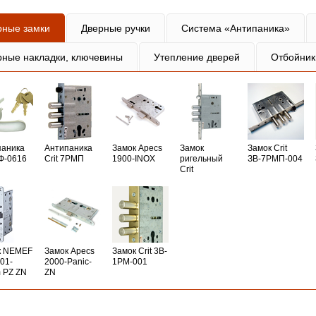
рные замки
Дверные ручки
Система «Антипаника»
рные накладки, ключевины
Утепление дверей
Отбойник
паника
Антипаника
Замок Apecs
Замок
Замок Crit
РФ-0616
Crit 7РМП
1900-INOX
ригельный
ЗВ-7РМП-004
Crit
к NEMEF
Замок Apecs
Замок Crit 3B-
01-
2000-Panic-
1PM-001
 PZ ZN
ZN