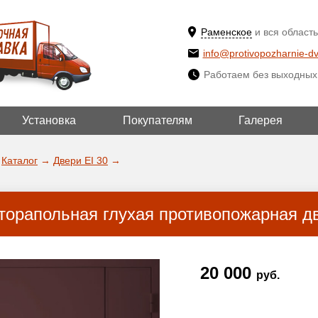
Раменское
и вся область
info@protivopozharnie-dv
Работаем без выходных
Установка
Покупателям
Галерея
ВЫБРАТЬ ДР
ДА!
ГОРОД
Каталог
→
Двери EI 30
→
торапольная глухая противопожарная дв
20 000
руб.