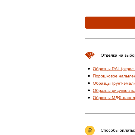
Отделка на выбо
Образцы RAL (окрас
Порошковое напыле
Образцы грунт-эмал
Образцы рисунков н
Образцы МДФ-панел
Способы оплаты