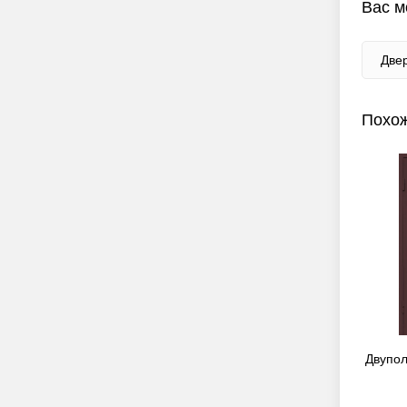
Вас м
Две
Похож
м EI 30 (RAL
Полуторапольная дверь «Антипаника»
Двупол
EI 30 (RAL 5012)