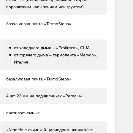
порошковым напылением или грунтом)
базальтовая плита «TermoSteps»
от холодного дыма – «Profitrast», США
от горячего дыма – термолента «Marvon»,
Италия
базальтовая плита «TermoSteps»
4 шт. 22 мм на подшипниках «Pernolu»
противосъемные
«Nemef» с личинкой-цилиндром, шпингалет-