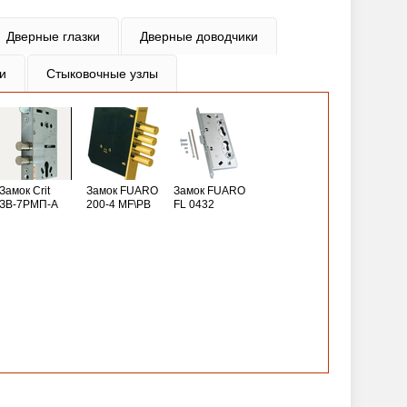
Дверные глазки
Дверные доводчики
и
Стыковочные узлы
Замок Crit
Замок FUARO
Замок FUARO
ЗВ-7РМП-А
200-4 MF\РВ
FL 0432