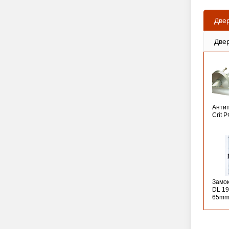
Две
Две
Анти
Crit 
Замо
DL 19
65mm