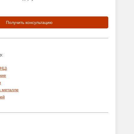
Получить консультацию
р:
 НЦ)
ние
и
а металле
ей
: