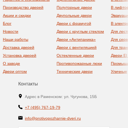
Производство дверей
Полуторные двери
В лифто
Акции и скидки
Двупольные двери
Эвакуац
Блог
Двери с фрамугой
В элект
Новости
Двери с круглым стеклом
Для лест
Наши работы
Двери «Антипаника»
Для сер
Доставка дверей
Двери с вентиляцией
Для тра
Установка дверей
Остекленные двери
Двери EI
О заводе
Противопожарные люки
Промыш
Двери оптом
Технические двери
Уличные
Контакты
Адрес в Раменском: ул. Чугунова, 15Б
+7 (495) 767-19-79
info@protivopozharnie-dveri.ru