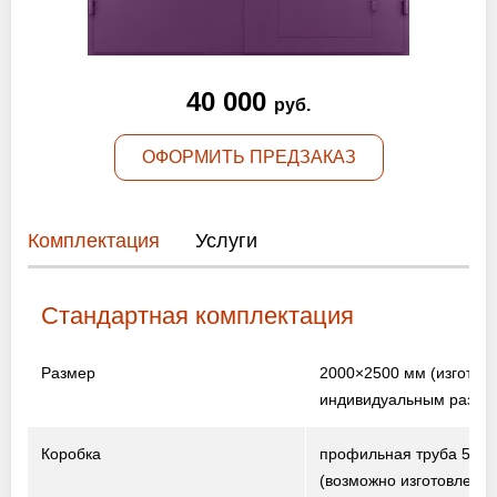
Оптовикам
Новости
40 000
руб.
Контакты
ОФОРМИТЬ ПРЕДЗАКАЗ
ЗАПРОСИТЬ РАСЧЕТ
Комплектация
Услуги
+7 (495) 767-19-79
Закажите звонок
Стандартная комплектация
Размер
2000×2500 мм
(изготов
Раменское
и вся область!
индивидуальным разме
info@protivopozharnie-dveri.ru
Работаем без выходных!
Коробка
профильная труба 50×
(возможно изготовление