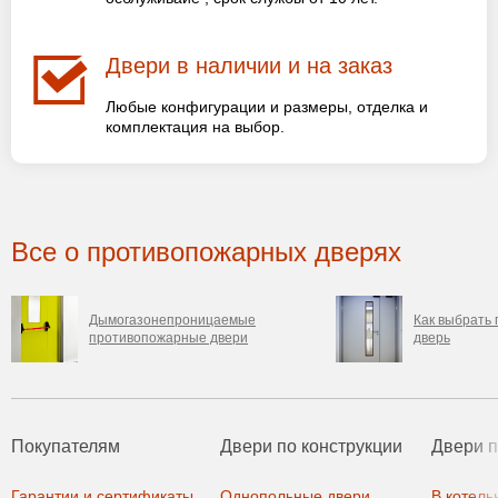
Двери в наличии и на заказ
Любые конфигурации и размеры, отделка и
комплектация на выбор.
Все о противопожарных дверях
Дымогазонепроницаемые
Как выбрать
противопожарные двери
дверь
Покупателям
Двери по конструкции
Двери 
Гарантии и сертификаты
Однопольные двери
В котель