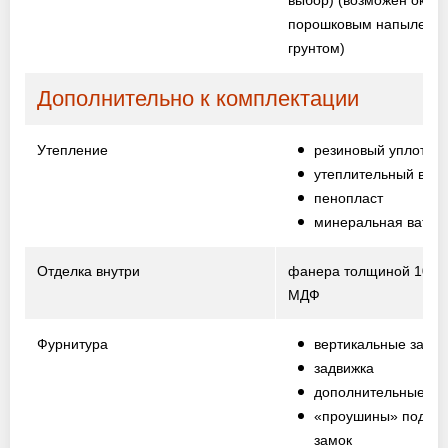
выбор)
(возможен окрас
порошковым напыление
грунтом)
Дополнительно к комплектации
Утепление
резиновый уплотни
утеплительный вали
пенопласт
минеральная вата
Отделка внутри
фанера толщиной 10 м
МДФ
Фурнитура
вертикальные засо
задвижка
дополнительные пе
«проушины» под на
замок