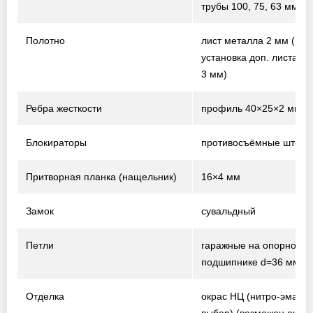
трубы 100, 75, 63 мм)
Полотно
лист металла 2 мм
(воз
установка доп. листа т
3 мм)
Ребра жесткости
профиль 40×25×2 мм
Блокираторы
противосъёмные штыри
Притворная планка (нащельник)
16×4 мм
Замок
сувальдный
Петли
гаражные на опорном
подшипнике d=36 мм
Отделка
окрас НЦ (нитро-эмаль,