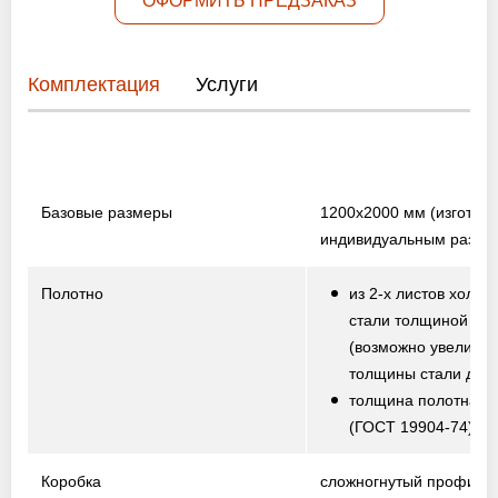
ОФОРМИТЬ ПРЕДЗАКАЗ
Комплектация
Услуги
Базовые размеры
1200х2000 мм
(изготов
индивидуальным разме
Полотно
из 2-х листов холод
стали толщиной 1,5
(возможно увеличе
толщины стали до 2,
толщина полотна от
(ГОСТ 19904-74)
Коробка
сложногнутый профиль