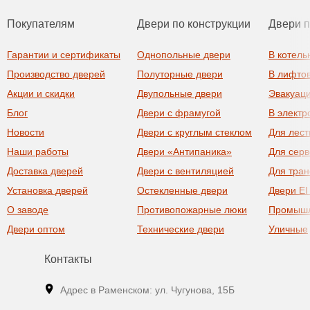
Покупателям
Двери по конструкции
Двери 
Гарантии и сертификаты
Однопольные двери
В котель
Производство дверей
Полуторные двери
В лифто
Акции и скидки
Двупольные двери
Эвакуац
Блог
Двери с фрамугой
В элект
Новости
Двери с круглым стеклом
Для лест
Наши работы
Двери «Антипаника»
Для сер
Доставка дверей
Двери с вентиляцией
Для тра
Установка дверей
Остекленные двери
Двери EI
О заводе
Противопожарные люки
Промыш
Двери оптом
Технические двери
Уличные
Контакты
Адрес в Раменском: ул. Чугунова, 15Б