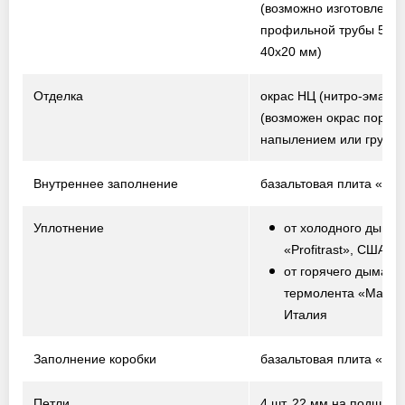
(возможно изготовление
профильной трубы 50х2
40х20 мм)
Отделка
окрас НЦ (нитро-эмаль)
(возможен окрас порош
напылением или грунто
Внутреннее заполнение
базальтовая плита «Te
Уплотнение
от холодного дыма 
«Profitrast», США
от горячего дыма –
термолента «Marvo
Италия
Заполнение коробки
базальтовая плита «Te
Петли
4 шт. 22 мм на подшипн