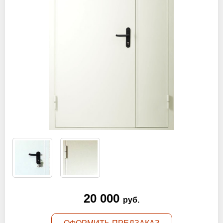
Оптовикам
Новости
Контакты
ЗАПРОСИТЬ РАСЧЕТ
+7 (495) 767-19-79
Закажите звонок
Раменское
и вся область!
info@protivopozharnie-dveri.ru
20 000
Работаем без выходных!
руб.