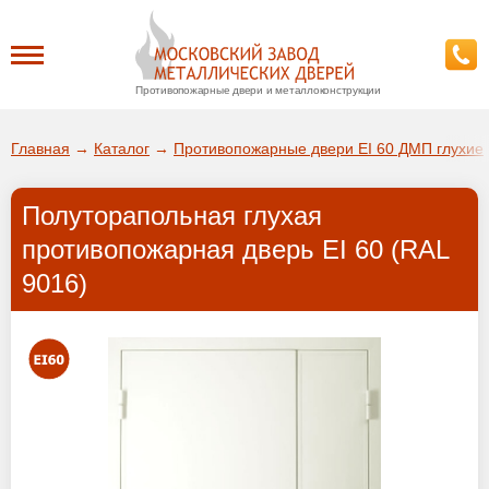
Противопожарные двери и металлоконструкции
Каталог
Главная
→
Каталог
→
Противопожарные двери EI 60 ДМП глухие
О заводе
Полуторапольная глухая
ДА!
противопожарная дверь EI 60 (RAL
Доставка
9016)
ВЫБРАТЬ ДРУГОЙ ГОРОД
Установка
Покупателям
Галерея