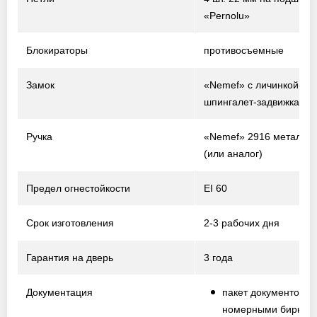
«Pernolu»
Блокираторы
противосъемные
Замок
«Nemef» с личинкой-ци
шпингалет-задвижка
Ручка
«Nemef» 2916 металл /
(или аналог)
Предел огнестойкости
EI 60
Срок изготовления
2-3 рабочих дня
Гарантия на дверь
3 года
Документация
пакет документов с
номерными биркам