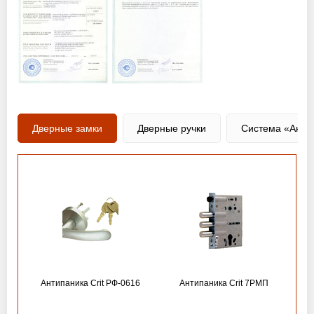
Дверные замки
Дверные ручки
Система «Анти
Антипаника Crit РФ-0616
Антипаника Crit 7РМП