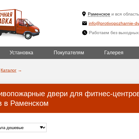
Раменское
и вся область
info@protivopozharnie-dv
Работаем без выходных
Установка
Покупателям
Галерея
ВЫБРАТЬ ДР
ДА!
ГОРОД
Каталог
→
ивопожарные двери для фитнес-центров
в в Раменском