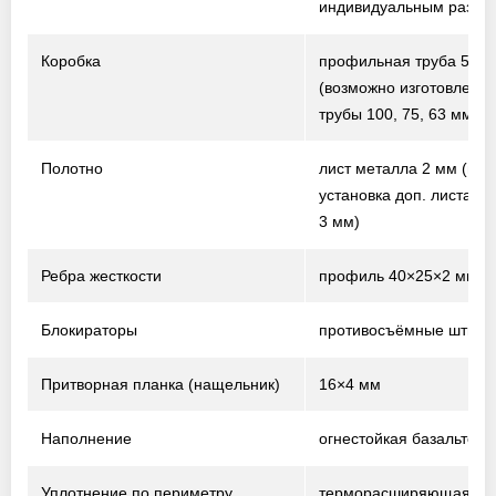
индивидуальным разме
Коробка
профильная труба 50×
(возможно изготовление
трубы 100, 75, 63 мм)
Полотно
лист металла 2 мм
(воз
установка доп. листа т
3 мм)
Ребра жесткости
профиль 40×25×2 мм
Блокираторы
противосъёмные штыри
Притворная планка (нащельник)
16×4 мм
Наполнение
огнестойкая базальтова
Уплотнение по периметру
терморасширяющаяся 