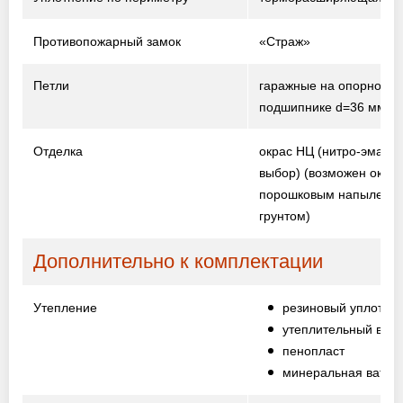
Противопожарный замок
«Страж»
Петли
гаражные на опорном
подшипнике d=36 мм
Отделка
окрас НЦ (нитро-эмаль,
выбор)
(возможен окрас
порошковым напыление
грунтом)
Дополнительно к комплектации
Утепление
резиновый уплотни
утеплительный вали
пенопласт
минеральная вата