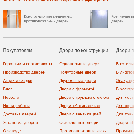
Конструкция металлических
Крепление п
противопожарных дверей
дверей
Покупателям
Двери по конструкции
Двери 
Гарантии и сертификаты
Однопольные двери
В котель
Производство дверей
Полуторные двери
В лифто
Акции и скидки
Двупольные двери
Эвакуац
Блог
Двери с фрамугой
В элект
Новости
Двери с круглым стеклом
Для лест
Наши работы
Двери «Антипаника»
Для сер
Доставка дверей
Двери с вентиляцией
Для тра
Установка дверей
Остекленные двери
Двери EI
О заводе
Противопожарные люки
Промыш