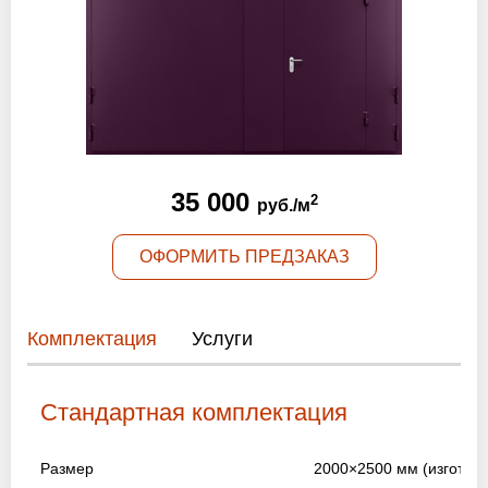
Оптовикам
Новости
Контакты
35 000
2
руб./м
ЗАПРОСИТЬ РАСЧЕТ
ОФОРМИТЬ ПРЕДЗАКАЗ
+7 (495) 767-19-79
Закажите звонок
Комплектация
Услуги
Раменское
и вся область!
info@protivopozharnie-dveri.ru
Стандартная комплектация
Работаем без выходных!
Размер
2000×2500 мм
(изготов