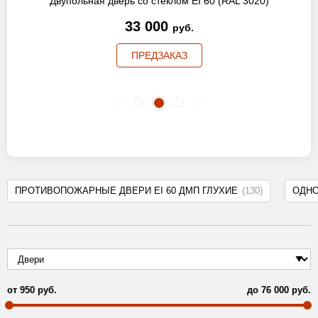
Двупольная дверь со стеклом EI 60 (RAL 3020)
33 000
руб.
ПРЕДЗАКАЗ
ПРОТИВОПОЖАРНЫЕ ДВЕРИ EI 60 ДМП ГЛУХИЕ
(130)
ОДН
от
950
руб.
до
76 000
руб.