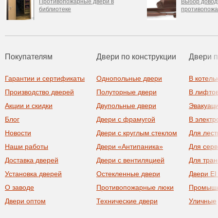
Противопожарные двери в
Выбор довод
библиотеке
противопожа
Покупателям
Двери по конструкции
Двери 
Гарантии и сертификаты
Однопольные двери
В котель
Производство дверей
Полуторные двери
В лифто
Акции и скидки
Двупольные двери
Эвакуац
Блог
Двери с фрамугой
В элект
Новости
Двери с круглым стеклом
Для лест
Наши работы
Двери «Антипаника»
Для сер
Доставка дверей
Двери с вентиляцией
Для тра
Установка дверей
Остекленные двери
Двери EI
О заводе
Противопожарные люки
Промыш
Двери оптом
Технические двери
Уличные