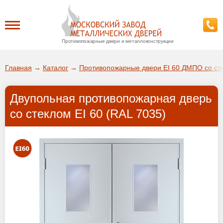
Противопожарные двери и металлоконструкции
Каталог
Главная
→
Каталог
→
Противопожарные двери EI 60 ДМПО со ст
О заводе
Двупольная противопожарная дверь
ДА!
со стеклом EI 60 (RAL 7035)
Доставка
ВЫБРАТЬ ДРУГОЙ ГОРОД
Установка
Покупателям
Галерея