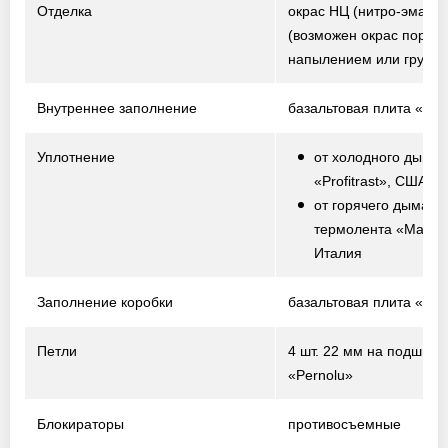
Отделка
окрас НЦ (нитро-эмаль)
(возможен окрас порош
напылением или грунто
Внутреннее заполнение
базальтовая плита «Te
Уплотнение
от холодного дыма 
«Profitrast», США
от горячего дыма –
термолента «Marvo
Италия
Заполнение коробки
базальтовая плита «Te
Петли
4 шт. 22 мм на подшипн
«Pernolu»
Блокираторы
противосъемные