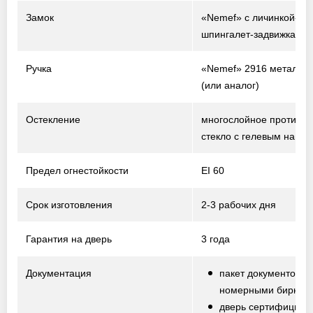
Замок
«Nemef» с личинкой-ци
шпингалет-задвижка
Ручка
«Nemef» 2916 металл /
(или аналог)
Остекление
многослойное противо
стекло с гелевым напо
Предел огнестойкости
EI 60
Срок изготовления
2-3 рабочих дня
Гарантия на дверь
3 года
Документация
пакет документов с
номерными биркам
дверь сертифициро