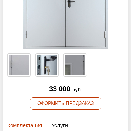
Оптовикам
Новости
Контакты
ЗАПРОСИТЬ РАСЧЕТ
+7 (495) 767-19-79
Закажите звонок
33 000
руб.
Раменское
и вся область!
ОФОРМИТЬ ПРЕДЗАКАЗ
info@protivopozharnie-dveri.ru
Работаем без выходных!
Комплектация
Услуги