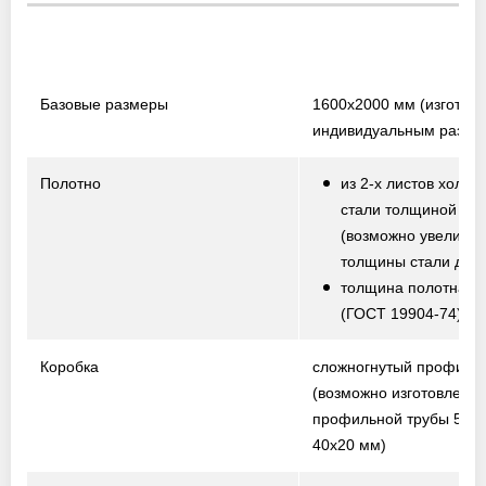
Базовые размеры
1600х2000 мм
(изготов
индивидуальным разме
Полотно
из 2-х листов холод
стали толщиной 1,5
(возможно увеличе
толщины стали до 2,
толщина полотна от
(ГОСТ 19904-74)
Коробка
сложногнутый профиль
(возможно изготовление
профильной трубы 50х2
40х20 мм)