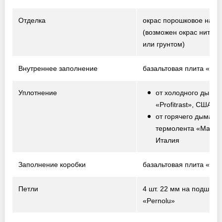
Отделка
окрас порошковое нап
(возможен окрас нитро
или грунтом)
Внутреннее заполнение
базальтовая плита «Te
Уплотнение
от холодного дыма 
«Profitrast», США
от горячего дыма –
термолента «Marvo
Италия
Заполнение коробки
базальтовая плита «Te
Петли
4 шт. 22 мм на подшипн
«Pernolu»