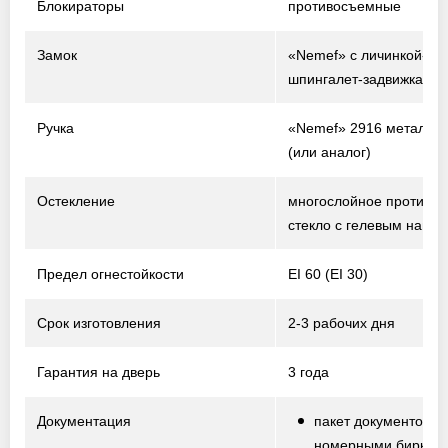
Блокираторы
противосъемные
Замок
«Nemef» с личинкой-ци
шпингалет-задвижка
Ручка
«Nemef» 2916 металл /
(или аналог)
Остекление
многослойное противо
стекло с гелевым напо
Предел огнестойкости
EI 60 (EI 30)
Срок изготовления
2-3 рабочих дня
Гарантия на дверь
3 года
Документация
пакет документов с
номерными биркам