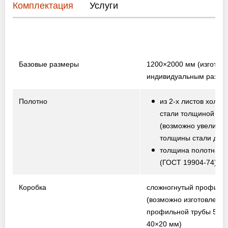
Комплектация
Услуги
Базовые размеры
1200×2000 мм
(изготов
индивидуальным разме
Полотно
из 2-х листов холод
стали толщиной 1,5
(возможно увеличе
толщины стали до 2,
толщина полотна от
(ГОСТ 19904-74)
Коробка
сложногнутый профиль
(возможно изготовление
профильной трубы 50×
40×20 мм)