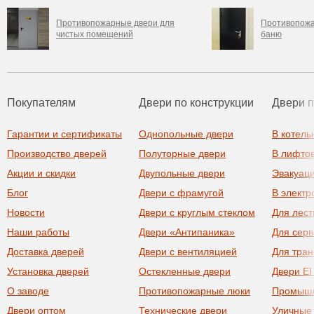
Противопожарные двери для
Противопожа
чистых помещений
баню
Покупателям
Двери по конструкции
Двери 
Гарантии и сертификаты
Однопольные двери
В котель
Производство дверей
Полуторные двери
В лифто
Акции и скидки
Двупольные двери
Эвакуац
Блог
Двери с фрамугой
В элект
Новости
Двери с круглым стеклом
Для лест
Наши работы
Двери «Антипаника»
Для сер
Доставка дверей
Двери с вентиляцией
Для тра
Установка дверей
Остекленные двери
Двери EI
О заводе
Противопожарные люки
Промыш
Двери оптом
Технические двери
Уличные