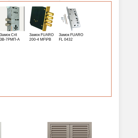
Замок Crit
Замок FUARO
Замок FUARO
ЗВ-7РМП-А
200-4 MF\РВ
FL 0432