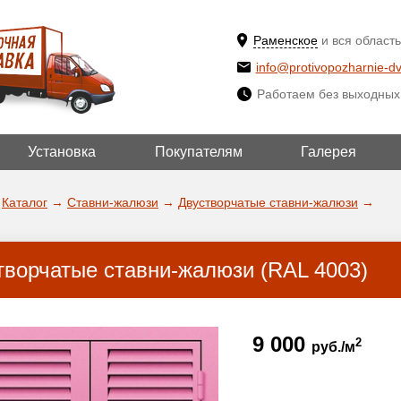
Раменское
и вся область
info@protivopozharnie-dv
Работаем без выходных
Установка
Покупателям
Галерея
ВЫБРАТЬ ДР
ДА!
ГОРОД
Каталог
→
Ставни-жалюзи
→
Двустворчатые ставни-жалюзи
→
творчатые ставни-жалюзи (RAL 4003)
9 000
2
руб./м