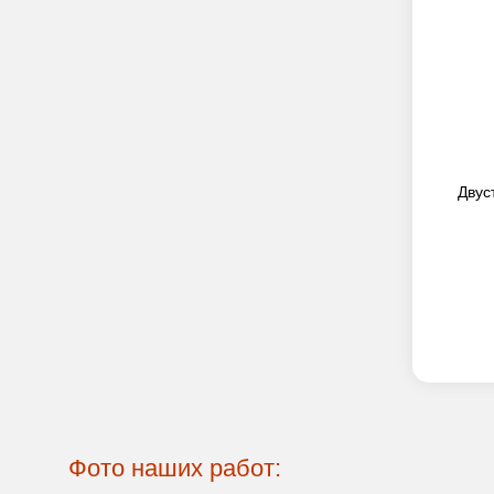
люзи (RAL
Двустворчатые ставни-жалюзи (RAL
Двус
4001)
9 000
2
руб./м
ПРЕДЗАКАЗ
Фото наших работ: