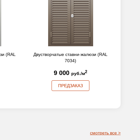
зи (RAL
Двустворчатые ставни-жалюзи (RAL
Двуств
7034)
9 000
2
руб./м
ПРЕДЗАКАЗ
смотреть все >