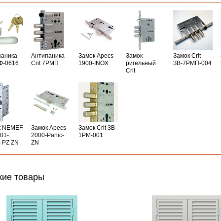
паника
Антипаника
Замок Apecs
Замок
Замок Crit
РФ-0616
Crit 7РМП
1900-INOX
ригельный
ЗВ-7РМП-004
Crit
к NEMEF
Замок Apecs
Замок Crit 3B-
01-
2000-Panic-
1PM-001
 PZ ZN
ZN
ие товары