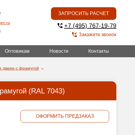
ЗАПРОСИТЬ РАСЧЕТ
!
eri.ru
+7 (495) 767-19-79
!
Закажите звонок
Оптовикам
Новости
Контакты
УГОЙ
е двери с фрамугой
→
рамугой (RAL 7043)
ОФОРМИТЬ ПРЕДЗАКАЗ