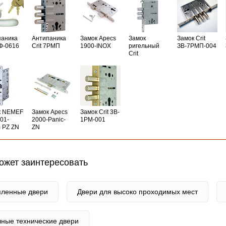
паника
Антипаника
Замок Apecs
Замок
Замок Crit
РФ-0616
Crit 7РМП
1900-INOX
ригельный
ЗВ-7РМП-004
Crit
к NEMEF
Замок Apecs
Замок Crit 3B-
01-
2000-Panic-
1PM-001
 PZ ZN
ZN
ожет заинтересовать
пленные двери
Двери для высоко проходимых мест
чные технические двери