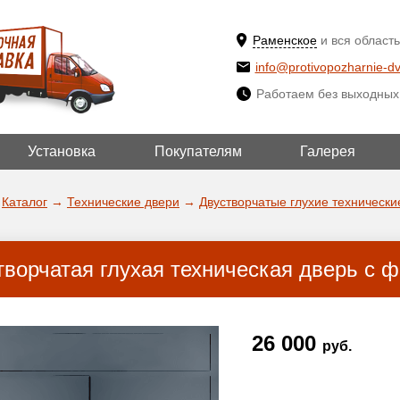
Раменское
и вся область
info@protivopozharnie-dv
Работаем без выходных
Установка
Покупателям
Галерея
ВЫБРАТЬ ДР
ДА!
ГОРОД
Каталог
→
Технические двери
→
Двустворчатые глухие технически
творчатая глухая техническая дверь с ф
26 000
руб.