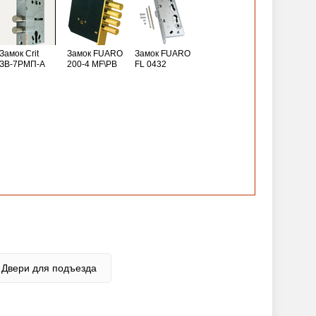
Замок Crit
Замок FUARO
Замок FUARO
ЗВ-7РМП-А
200-4 MF\РВ
FL 0432
Двери для подъезда