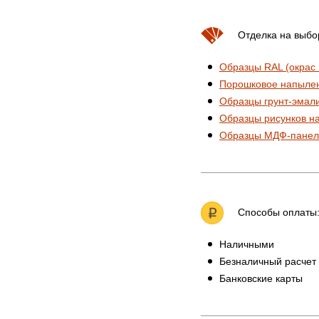
Отделка на выбо
Образцы RAL (окрас
Порошковое напыле
Образцы грунт-эмал
Образцы рисунков н
Образцы МДФ-панел
Способы оплаты
Наличными
Безналичный расчет
Банковские карты