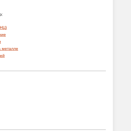
р:
 НЦ)
ние
и
а металле
ей
: