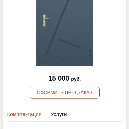
Оптовикам
Новости
Контакты
ЗАПРОСИТЬ РАСЧЕТ
+7 (495) 767-19-79
15 000
руб.
Закажите звонок
ОФОРМИТЬ ПРЕДЗАКАЗ
Раменское
и вся область!
info@protivopozharnie-dveri.ru
Комплектация
Услуги
Работаем без выходных!