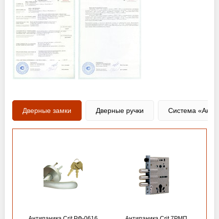
Дверные замки
Дверные ручки
Система «Анти
Антипаника Crit РФ-0616
Антипаника Crit 7РМП