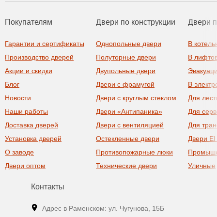
Покупателям
Двери по конструкции
Двери 
Гарантии и сертификаты
Однопольные двери
В котель
Производство дверей
Полуторные двери
В лифто
Акции и скидки
Двупольные двери
Эвакуац
Блог
Двери с фрамугой
В элект
Новости
Двери с круглым стеклом
Для лест
Наши работы
Двери «Антипаника»
Для сер
Доставка дверей
Двери с вентиляцией
Для тра
Установка дверей
Остекленные двери
Двери EI
О заводе
Противопожарные люки
Промыш
Двери оптом
Технические двери
Уличные
Контакты
Адрес в Раменском: ул. Чугунова, 15Б