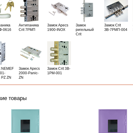
паника
Антипаника
Замок Apecs
Замок
Замок Crit
РФ-0616
Crit 7РМП
1900-INOX
ригельный
ЗВ-7РМП-004
Crit
к NEMEF
Замок Apecs
Замок Crit 3B-
01-
2000-Panic-
1PM-001
 PZ ZN
ZN
ие товары