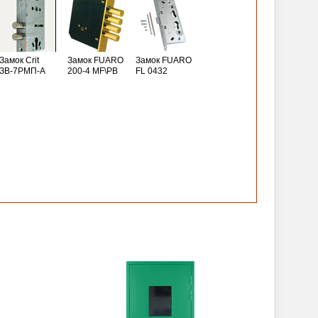
Замок Crit
Замок FUARO
Замок FUARO
ЗВ-7РМП-А
200-4 MF\РВ
FL 0432