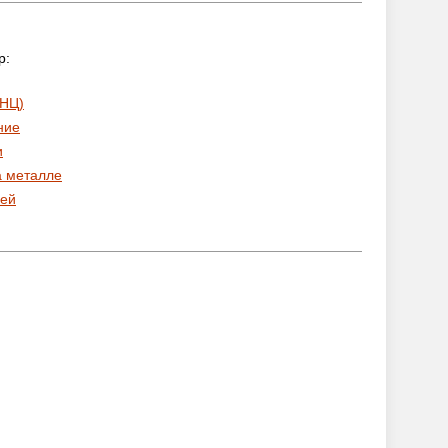
р:
 НЦ)
ние
и
а металле
ей
: