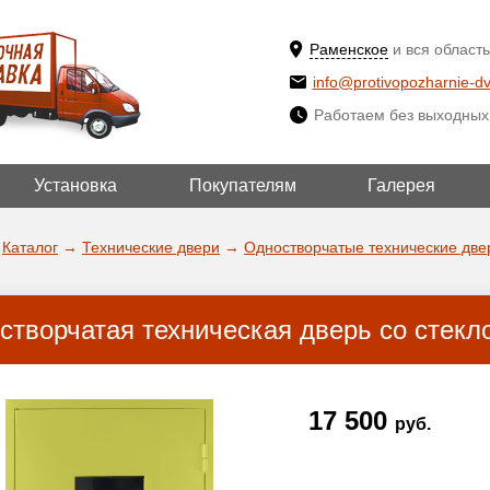
Раменское
и вся область
info@protivopozharnie-dv
Работаем без выходных
Установка
Покупателям
Галерея
ВЫБРАТЬ ДР
ДА!
ГОРОД
Каталог
→
Технические двери
→
Одностворчатые технические две
створчатая техническая дверь со стекл
17 500
руб.