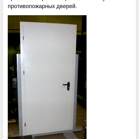
Оптовикам
противопожарных дверей.
Новости
Контакты
ЗАПРОСИТЬ РАСЧЕТ
+7 (495) 767-19-79
Закажите звонок
Раменское
и вся область!
info@protivopozharnie-dveri.ru
Работаем без выходных!