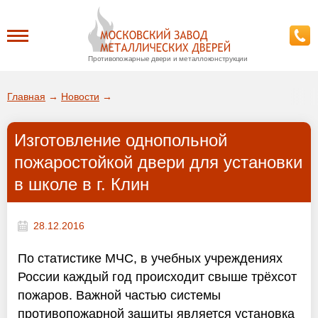
Противопожарные двери и металлоконструкции
Каталог
Главная
→
Новости
→
О заводе
Изготовление однопольной
ДА!
пожаростойкой двери для установки
Доставка
в школе в г. Клин
ВЫБРАТЬ ДРУГОЙ ГОРОД
Установка
28.12.2016
Покупателям
По статистике МЧС, в учебных учреждениях
России каждый год происходит свыше трёхсот
Галерея
пожаров. Важной частью системы
противопожарной защиты является установка