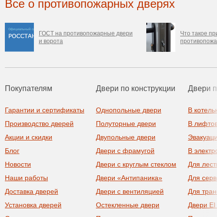
Все о противопожарных дверях
ГОСТ на противопожарные двери
Что такое пр
и ворота
противопожа
Покупателям
Двери по конструкции
Двери 
Гарантии и сертификаты
Однопольные двери
В котель
Производство дверей
Полуторные двери
В лифто
Акции и скидки
Двупольные двери
Эвакуац
Блог
Двери с фрамугой
В элект
Новости
Двери с круглым стеклом
Для лест
Наши работы
Двери «Антипаника»
Для сер
Доставка дверей
Двери с вентиляцией
Для тра
Установка дверей
Остекленные двери
Двери EI