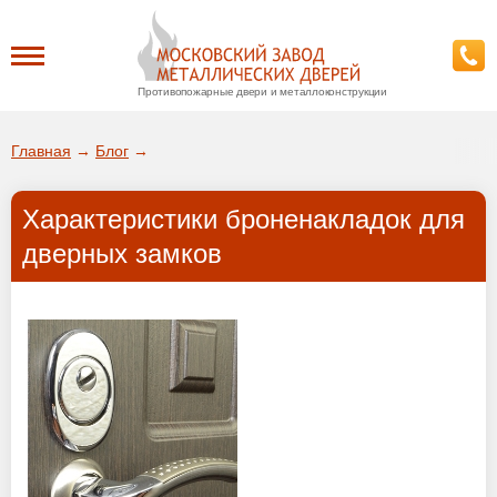
Противопожарные двери и металлоконструкции
Каталог
Главная
→
Блог
→
О заводе
Характеристики броненакладок для
ДА!
дверных замков
Доставка
ВЫБРАТЬ ДРУГОЙ ГОРОД
Установка
Покупателям
Галерея