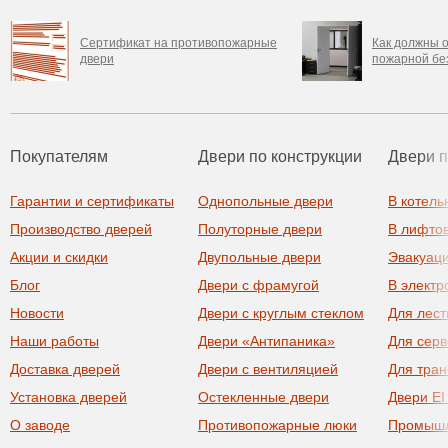
Сертификат на противопожарные
Как должны о
двери
пожарной бе
Покупателям
Двери по конструкции
Двери 
Гарантии и сертификаты
Однопольные двери
В котель
Производство дверей
Полуторные двери
В лифто
Акции и скидки
Двупольные двери
Эвакуац
Блог
Двери с фрамугой
В элект
Новости
Двери с круглым стеклом
Для лест
Наши работы
Двери «Антипаника»
Для сер
Доставка дверей
Двери с вентиляцией
Для тра
Установка дверей
Остекленные двери
Двери EI
О заводе
Противопожарные люки
Промыш