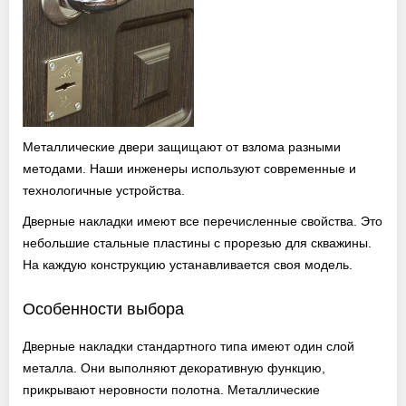
Оптовикам
Новости
Контакты
Металлические двери защищают от взлома разными
методами. Наши инженеры используют современные и
ЗАПРОСИТЬ РАСЧЕТ
технологичные устройства.
Дверные накладки имеют все перечисленные свойства. Это
+7 (495) 767-19-79
небольшие стальные пластины с прорезью для скважины.
Закажите звонок
На каждую конструкцию устанавливается своя модель.
Особенности выбора
Раменское
и вся область!
info@protivopozharnie-dveri.ru
Дверные накладки стандартного типа имеют один слой
Работаем без выходных!
металла. Они выполняют декоративную функцию,
прикрывают неровности полотна. Металлические