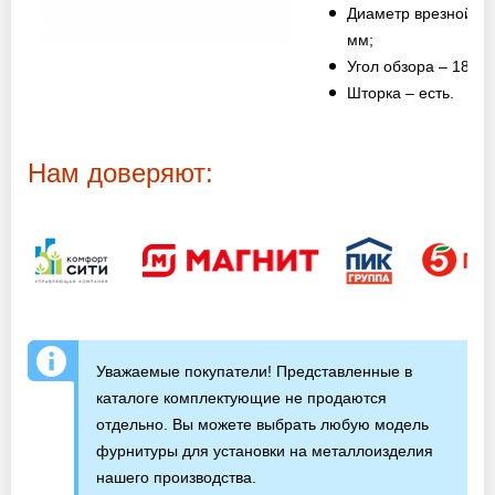
Оптовикам
Диаметр врезной ча
мм;
Угол обзора – 180 г
Новости
Шторка – есть.
Контакты
Нам доверяют:
ЗАПРОСИТЬ РАСЧЕТ
+7 (495) 767-19-79
Закажите звонок
Уважаемые покупатели! Представленные в
Раменское
и вся область!
каталоге комплектующие не продаются
info@protivopozharnie-dveri.ru
отдельно. Вы можете выбрать любую модель
Работаем без выходных!
фурнитуры для установки на металлоизделия
нашего производства.