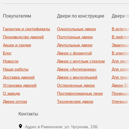
Покупателям
Двери по конструкции
Двери 
Гарантии и сертификаты
Однопольные двери
В котель
Производство дверей
Полуторные двери
В лифто
Акции и скидки
Двупольные двери
Эвакуац
Блог
Двери с фрамугой
В элект
Новости
Двери с круглым стеклом
Для лест
Наши работы
Двери «Антипаника»
Для сер
Доставка дверей
Двери с вентиляцией
Для тра
Установка дверей
Остекленные двери
Двери EI
О заводе
Противопожарные люки
Промыш
Двери оптом
Технические двери
Уличные
Контакты
Адрес в Раменском: ул. Чугунова, 15Б