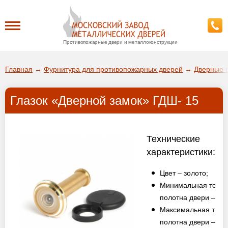
Противопожарные двери и металлоконструкции
Каталог
Главная
→
Фурнитура для противопожарных дверей
→
Дверные г
О заводе
Глазок «Дверной замок» ГДШ- 15
ДА!
Доставка
ВЫБРАТЬ ДРУГОЙ ГОРОД
Технические
Установка
характеристики:
Цвет – золото;
Покупателям
Минимальная толщ
полотна двери – 45
Галерея
Максимальная тол
полотна двери – 82