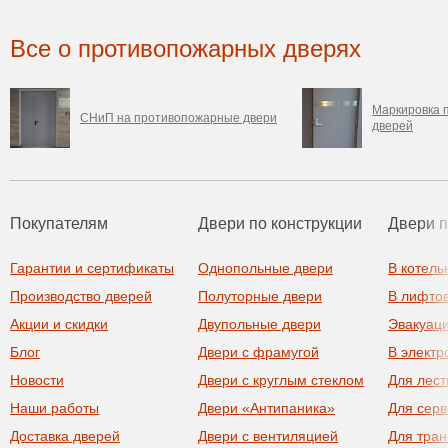
Все о противопожарных дверях
Маркировка 
СНиП на противопожарные двери
дверей
Покупателям
Двери по конструкции
Двери 
Гарантии и сертификаты
Однопольные двери
В котель
Производство дверей
Полуторные двери
В лифто
Акции и скидки
Двупольные двери
Эвакуац
Блог
Двери с фрамугой
В элект
Новости
Двери с круглым стеклом
Для лест
Наши работы
Двери «Антипаника»
Для сер
Доставка дверей
Двери с вентиляцией
Для тра