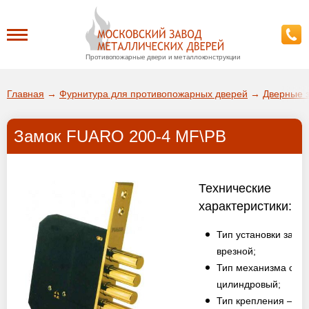
Противопожарные двери и металлоконструкции
Каталог
Главная
→
Фурнитура для противопожарных дверей
→
Дверные 
О заводе
Замок FUARO 200-4 MF\РВ
ДА!
Доставка
ВЫБРАТЬ ДРУГОЙ ГОРОД
Технические
Установка
характеристики:
Тип установки замк 
Покупателям
врезной;
Тип механизма секр
Галерея
цилиндровый;
Тип крепления – ли