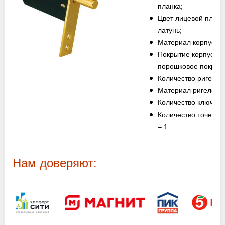
Оптовикам
планка;
Цвет лицевой планк
латунь;
Новости
Материал корпуса –
Покрытие корпуса –
Контакты
порошковое покрыт
Количество ригелей 
Материал ригелей –
Количество ключей –
ЗАПРОСИТЬ РАСЧЕТ
Количество точек з
+7 (495) 767-19-79
– 1.
Закажите звонок
Нам доверяют:
Раменское
и вся область!
info@protivopozharnie-dveri.ru
Работаем без выходных!