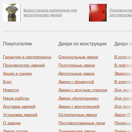
Выбор глазков наблюдения для
Производство
металлических дверей
противопожа
Покупателям
Двери по конструкции
Двери 
Гарантии и сертификаты
Однопольные двери
В котель
Производство дверей
Полуторные двери
В лифто
Акции и скидки
Двупольные двери
Эвакуац
Блог
Двери с фрамугой
В элект
Новости
Двери с круглым стеклом
Для лест
Наши работы
Двери «Антипаника»
Для сер
Доставка дверей
Двери с вентиляцией
Для тра
Установка дверей
Остекленные двери
Двери EI
О заводе
Противопожарные люки
Промыш
Двери оптом
Технические двери
Уличные