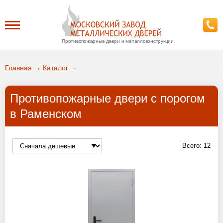
Противопожарные двери и металлоконструкции
Каталог
Главная
→
Каталог
→
О заводе
Противопожарные двери с порогом
ДА!
в Раменском
Доставка
ВЫБРАТЬ ДРУГОЙ ГОРОД
Установка
Всего:
12
Покупателям
Галерея