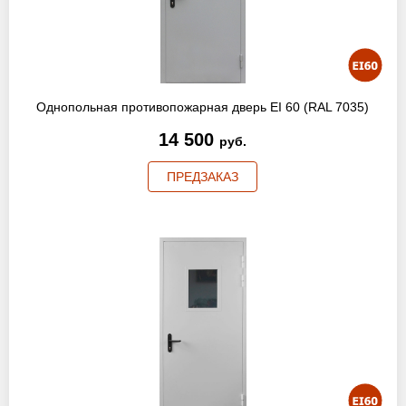
Оптовикам
Новости
Контакты
Однопольная противопожарная дверь EI 60 (RAL 7035)
14 500
руб.
ПРЕДЗАКАЗ
ЗАПРОСИТЬ РАСЧЕТ
+7 (495) 767-19-79
Закажите звонок
Раменское
и вся область!
info@protivopozharnie-dveri.ru
Работаем без выходных!