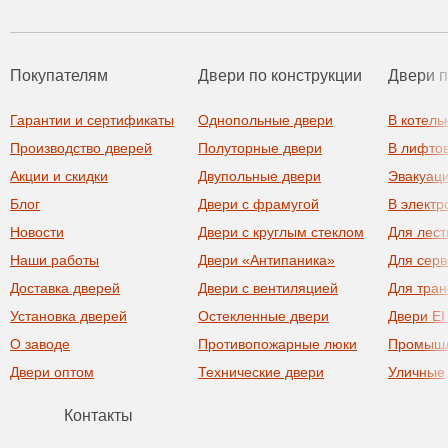
Покупателям
Двери по конструкции
Двери 
Гарантии и сертификаты
Однопольные двери
В котель
Производство дверей
Полуторные двери
В лифто
Акции и скидки
Двупольные двери
Эвакуац
Блог
Двери с фрамугой
В элект
Новости
Двери с круглым стеклом
Для лест
Наши работы
Двери «Антипаника»
Для сер
Доставка дверей
Двери с вентиляцией
Для тра
Установка дверей
Остекленные двери
Двери EI
О заводе
Противопожарные люки
Промыш
Двери оптом
Технические двери
Уличные
Контакты