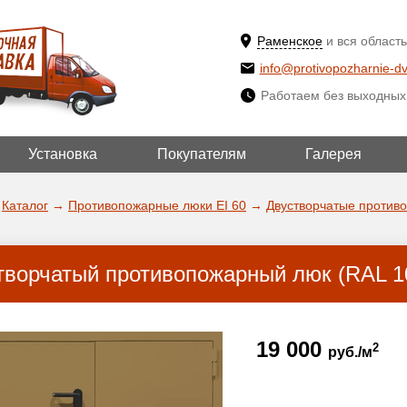
Раменское
и вся область
info@protivopozharnie-dv
Работаем без выходных
Установка
Покупателям
Галерея
ВЫБРАТЬ ДР
ДА!
ГОРОД
Каталог
→
Противопожарные люки EI 60
→
Двустворчатые против
творчатый противопожарный люк (RAL 1
19 000
2
руб./м