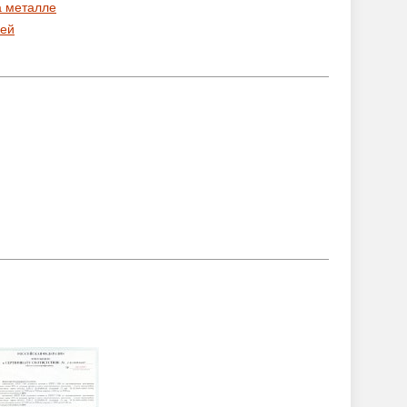
а металле
ей
: