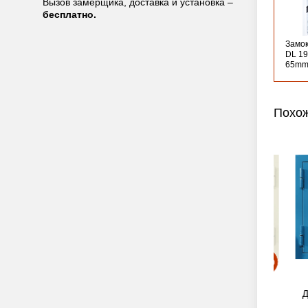
Вызов замерщика, доставка и установка –
бесплатно.
Замо
DL 19
65mm
Похож
жарный люк
Двустворчатый противопожарный люк
Двуст
(RAL 9016)