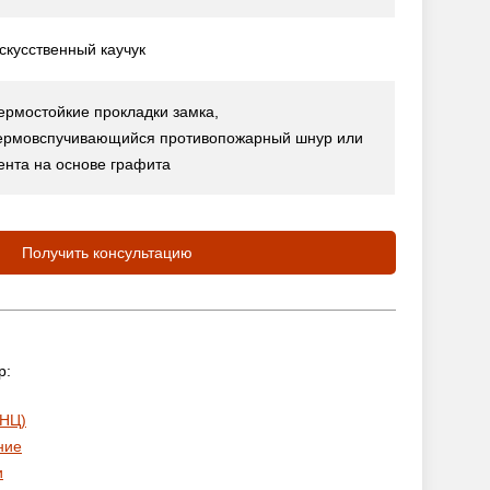
скусственный каучук
ермостойкие прокладки замка,
ермовспучивающийся противопожарный шнур или
ента на основе графита
Получить консультацию
р:
 НЦ)
ние
и