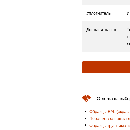
Уплотнитель
И
Дополнительно:
Т
т
л
Отделка на выбо
Образцы RAL (окрас
Порошковое напыле
Образцы грунт-эмал