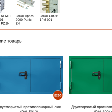
к NEMEF
Замок Apecs
Замок Crit 3B-
01-
2000-Panic-
1PM-001
 PZ ZN
ZN
ие товары
ворчатый противопожарный люк
Двустворчатый противопожа
(RAL 5012)
(RAL 6024)