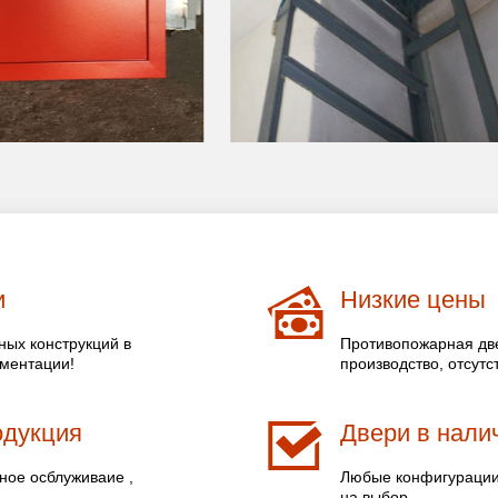
и
Низкие цены
ых конструкций в
Противопожарная две
ументации!
производство, отсутс
одукция
Двери в налич
ное осблуживаие ,
Любые конфигурации 
на выбор.