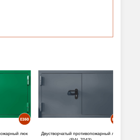
рный люк
Двустворчатый противопожарный люк
Двуство
(RAL 7043)