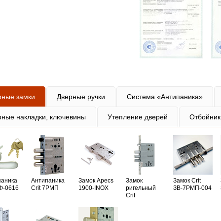
рные замки
Дверные ручки
Система «Антипаника»
рные накладки, ключевины
Утепление дверей
Отбойник
паника
Антипаника
Замок Apecs
Замок
Замок Crit
РФ-0616
Crit 7РМП
1900-INOX
ригельный
ЗВ-7РМП-004
Crit