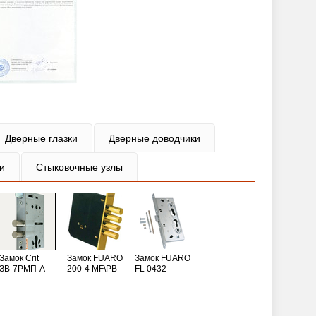
Дверные глазки
Дверные доводчики
и
Стыковочные узлы
Замок Crit
Замок FUARO
Замок FUARO
ЗВ-7РМП-А
200-4 MF\РВ
FL 0432