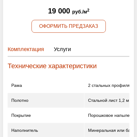
Оптовикам
19 000
2
руб./м
Новости
ОФОРМИТЬ ПРЕДЗАКАЗ
Контакты
Комплектация
Услуги
ЗАПРОСИТЬ РАСЧЕТ
Технические характеристики
+7 (495) 767-19-79
Закажите звонок
Рама
2 стальных профиля 2 
Полотно
Стальной лист 1,2 мм
Раменское
и вся область!
info@protivopozharnie-dveri.ru
Покрытие
Порошковое напыление
Работаем без выходных!
Наполнитель
Минеральная или базал