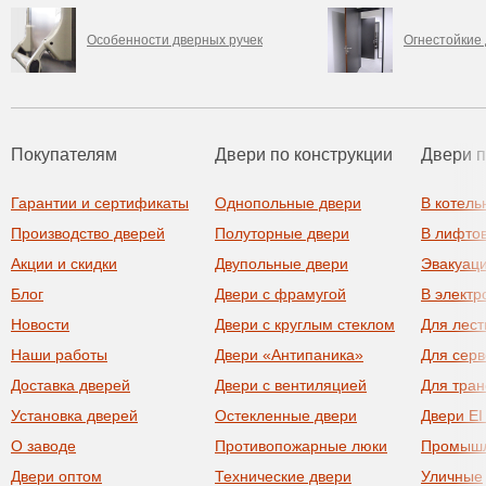
Особенности дверных ручек
Огнестойкие
Покупателям
Двери по конструкции
Двери 
Гарантии и сертификаты
Однопольные двери
В котель
Производство дверей
Полуторные двери
В лифто
Акции и скидки
Двупольные двери
Эвакуац
Блог
Двери с фрамугой
В элект
Новости
Двери с круглым стеклом
Для лест
Наши работы
Двери «Антипаника»
Для сер
Доставка дверей
Двери с вентиляцией
Для тра
Установка дверей
Остекленные двери
Двери EI
О заводе
Противопожарные люки
Промыш
Двери оптом
Технические двери
Уличные