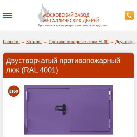
Противопожарные двери и металлоконструкции
Каталог
Главная
→
Каталог
→
Противопожарные люки EI 60
→
Двустворч
О заводе
Двустворчатый противопожарный
ДА!
люк (RAL 4001)
Доставка
ВЫБРАТЬ ДРУГОЙ ГОРОД
Установка
Покупателям
Галерея