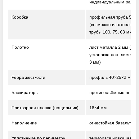
индивидуальным разме
Коробка
профильная труба 50×
(возможно изготовление
трубы 100, 75, 63 мм)
Полотно
лист металла 2 мм
(воз
установка доп. листа т
3 мм)
Ребра жесткости
профиль 40×25×2 мм
Блокираторы
противосъёмные штыри
Притворная планка (нащельник)
16×4 мм
Наполнение
огнестойкая базальтова
Уплотнение по периметру
терморасширяющаяся 