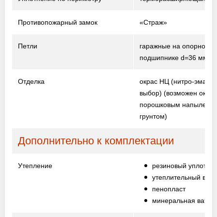
Противопожарный замок
«Страж»
Петли
гаражные на опорном
подшипнике d=36 мм
Отделка
окрас НЦ (нитро-эмаль,
выбор)
(возможен окрас
порошковым напыление
грунтом)
Дополнительно к комплектации
Утепление
резиновый уплотни
утеплительный вали
пенопласт
минеральная вата