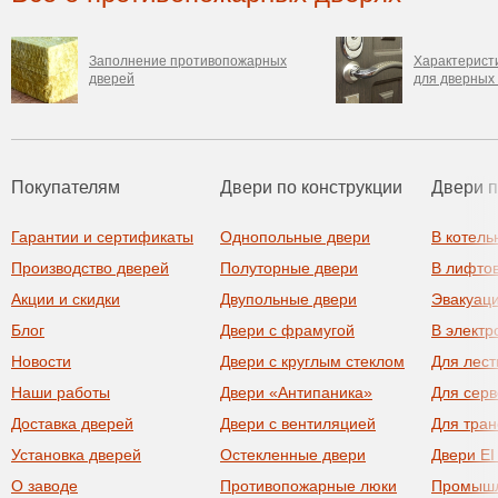
Заполнение противопожарных
Характерист
дверей
для дверных
Покупателям
Двери по конструкции
Двери 
Гарантии и сертификаты
Однопольные двери
В котель
Производство дверей
Полуторные двери
В лифто
Акции и скидки
Двупольные двери
Эвакуац
Блог
Двери с фрамугой
В элект
Новости
Двери с круглым стеклом
Для лест
Наши работы
Двери «Антипаника»
Для сер
Доставка дверей
Двери с вентиляцией
Для тра
Установка дверей
Остекленные двери
Двери EI
О заводе
Противопожарные люки
Промыш