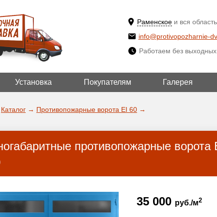
Раменское
и вся область
info@protivopozharnie-dv
Работаем без выходных
Установка
Покупателям
Галерея
ВЫБРАТЬ ДР
ДА!
ГОРОД
Каталог
→
Противопожарные ворота EI 60
→
ногабаритные противопожарные ворота E
)
35 000
2
руб./м