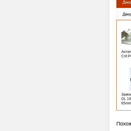
Две
Две
Анти
Crit 
Замо
DL 19
65mm
Похож