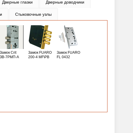
Дверные глазки
Дверные доводчики
и
Стыковочные узлы
Замок Crit
Замок FUARO
Замок FUARO
ЗВ-7РМП-А
200-4 MF\РВ
FL 0432