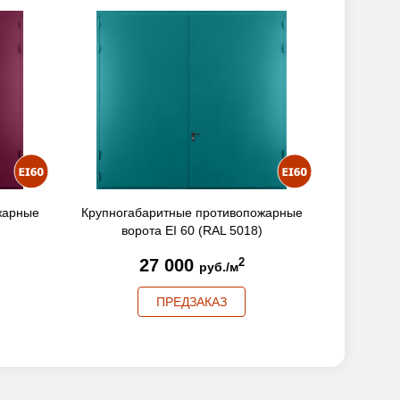
пожарные
Распашные противопожарные ворота EI
Крупно
8)
60 (RAL 4004)
22 000
2
руб./м
ПРЕДЗАКАЗ