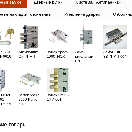
рные замки
Дверные ручки
Система «Антипаника»
рные накладки, ключевины
Утепление дверей
Отбойник
паника
Антипаника
Замок Apecs
Замок
Замок Crit
РФ-0616
Crit 7РМП
1900-INOX
ригельный
ЗВ-7РМП-004
Crit
к NEMEF
Замок Apecs
Замок Crit 3B-
01-
2000-Panic-
1PM-001
 PZ ZN
ZN
ие товары