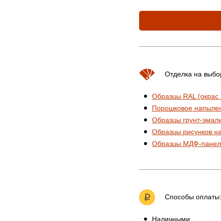
Отделка на выбо
Образцы RAL (окрас
Порошковое напыле
Образцы грунт-эмал
Образцы рисунков н
Образцы МДФ-панел
Способы оплаты
Наличными