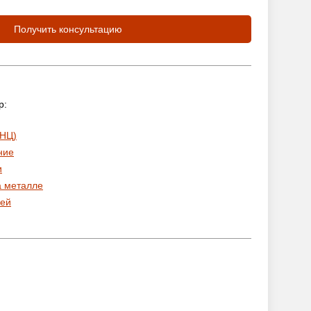
Получить консультацию
р:
 НЦ)
ние
и
а металле
ей
: