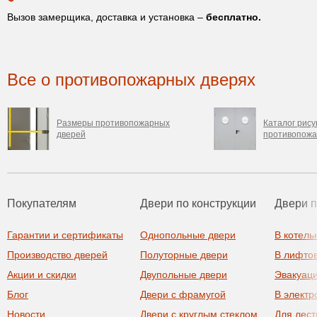
Вызов замерщика, доставка и установка –
бесплатно.
Все о противопожарных дверях
Размеры противопожарных
Каталог рису
дверей
противопожа
Покупателям
Двери по конструкции
Двери 
Гарантии и сертификаты
Однопольные двери
В котель
Производство дверей
Полуторные двери
В лифто
Акции и скидки
Двупольные двери
Эвакуац
Блог
Двери с фрамугой
В элект
Новости
Двери с круглым стеклом
Для лест