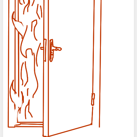
Оптовикам
Новости
Контакты
ЗАПРОСИТЬ РАСЧЕТ
+7 (495) 767-19-79
Закажите звонок
Раменское
и вся область!
info@protivopozharnie-dveri.ru
Работаем без выходных!