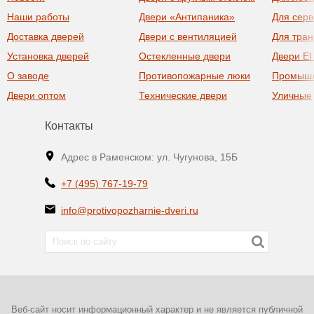
Наши работы
Двери «Антипаника»
Для сер
Доставка дверей
Двери с вентиляцией
Для тра
Установка дверей
Остекленные двери
Двери EI
О заводе
Противопожарные люки
Промыш
Двери оптом
Технические двери
Уличные
Контакты
Адрес в Раменском: ул. Чугунова, 15Б
+7 (495) 767-19-79
info@protivopozharnie-dveri.ru
Веб-сайт носит информационный характер и не является публичной