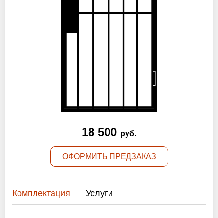
Оптовикам
Новости
Контакты
ЗАПРОСИТЬ РАСЧЕТ
+7 (495) 767-19-79
18 500
руб.
Закажите звонок
ОФОРМИТЬ ПРЕДЗАКАЗ
Раменское
и вся область!
info@protivopozharnie-dveri.ru
Комплектация
Услуги
Работаем без выходных!