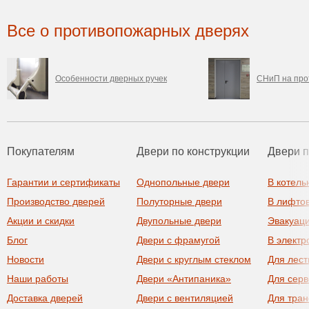
Все о противопожарных дверях
Особенности дверных ручек
СНиП на про
Покупателям
Двери по конструкции
Двери 
Гарантии и сертификаты
Однопольные двери
В котель
Производство дверей
Полуторные двери
В лифто
Акции и скидки
Двупольные двери
Эвакуац
Блог
Двери с фрамугой
В элект
Новости
Двери с круглым стеклом
Для лест
Наши работы
Двери «Антипаника»
Для сер
Доставка дверей
Двери с вентиляцией
Для тра