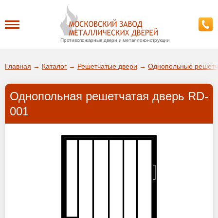
Противопожарные двери и металлоконструкции
Каталог
Главная
→
Каталог
→
Решетчатые двери
→
Однопольные решетч
О заводе
Однопольная решетчатая дверь RD-
ДА!
001
Доставка
ВЫБРАТЬ ДРУГОЙ ГОРОД
Установка
Покупателям
Галерея