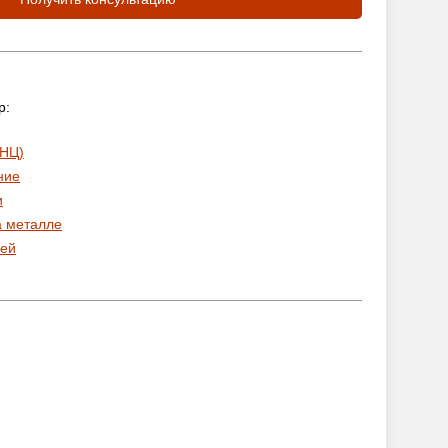
р:
 НЦ)
ние
и
а металле
ей
: