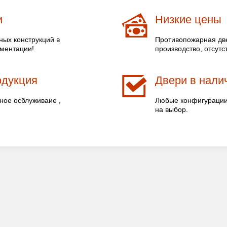
и
Низкие цены
ых конструкций в
Противопожарная две
ументации!
производство, отсутс
одукция
Двери в налич
ное осблуживаие ,
Любые конфигурации 
на выбор.