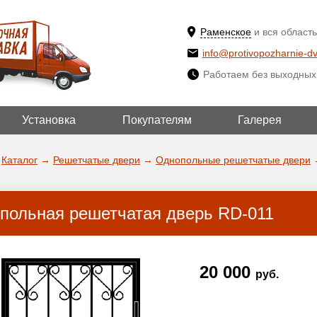
Раменское
и вся область
info@protivopozharnie-dv
Работаем без выходных
Установка
Покупателям
Галерея
ВЫБРАТЬ ДР
ДА!
ГОРОД
Каталог
→
Решетчатые двери
→
Однопольные решетчатые двери
польная решетчатая дверь RD-011
20 000
руб.