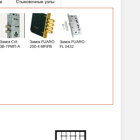
и
Стыковочные узлы
Замок Crit
Замок FUARO
Замок FUARO
ЗВ-7РМП-А
200-4 MF\РВ
FL 0432