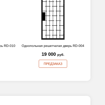
рь RD-004
Однопольная решетчатая дверь RD-014
Однополь
20 000
руб.
ПРЕДЗАКАЗ