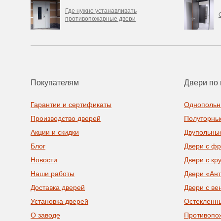
Где нужно устанавливать
противопожарные двери
Покупателям
Двери по 
Гарантии и сертификаты
Однопольн
Производство дверей
Полуторны
Акции и скидки
Двупольны
Блог
Двери с ф
Новости
Двери с кр
Наши работы
Двери «Ан
Доставка дверей
Двери с ве
Установка дверей
Остекленн
О заводе
Противопо