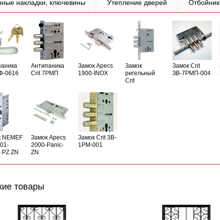
рные накладки, ключевины
Утепление дверей
Отбойник
паника
Антипаника
Замок Apecs
Замок
Замок Crit
РФ-0616
Crit 7РМП
1900-INOX
ригельный
ЗВ-7РМП-004
Crit
к NEMEF
Замок Apecs
Замок Crit 3B-
01-
2000-Panic-
1PM-001
 PZ ZN
ZN
ие товары