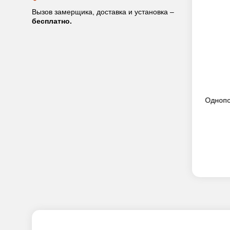
Вызов замерщика, доставка и установка –
бесплатно.
верь RD-003
Однопольная решетчатая дверь RD-012
Однопо
20 000
руб.
ПРЕДЗАКАЗ