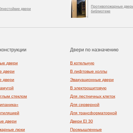
Противопожарные двери
Огнестойкие двери
библиотеке
конструкции
Двери по назначению
ые двери
В котельную
е двери
В лифтовые холлы
е двери
Эвакуационные двери
рамугой
В электрощитовую
углым стеклом
Для лестничных клеток
типаника»
Для серверной
нтиляцией
Для трансформаторной
ые двери
Двери EI 30
жарные люки
Промышленные