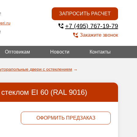
ЗАПРОСИТЬ РАСЧЕТ
!
eri.ru
+7 (495) 767-19-79
!
Закажите звонок
Оптовикам
Новости
Контакты
УГОЙ
уторапольные двери с остеклением
→
стеклом EI 60 (RAL 9016)
ОФОРМИТЬ ПРЕДЗАКАЗ