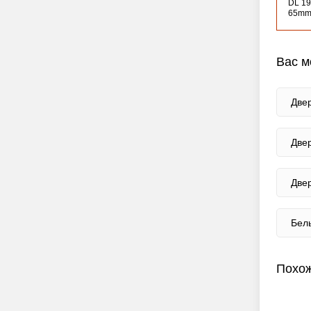
DL 19
65mm
Вас м
Две
Две
Две
Бел
Похож