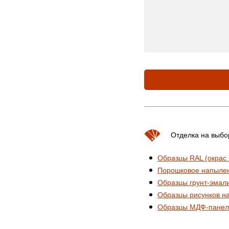
Отделка на выбо
Образцы RAL (окрас
Порошковое напыле
Образцы грунт-эмал
Образцы рисунков н
Образцы МДФ-панел