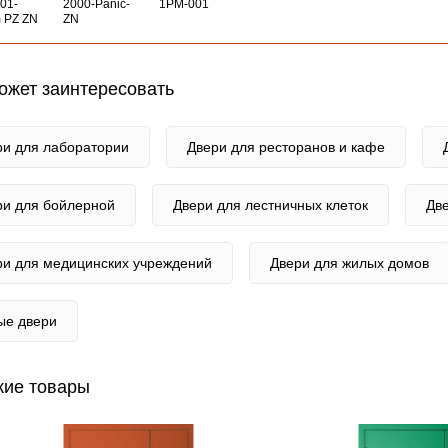
01-
2000-Panic-
1PM-001
 PZ ZN
ZN
ожет заинтересовать
ри для лаборатории
Двери для ресторанов и кафе
ри для бойлерной
Двери для лестничных клеток
Дв
ри для медицинских учреждений
Двери для жилых домов
ые двери
ие товары