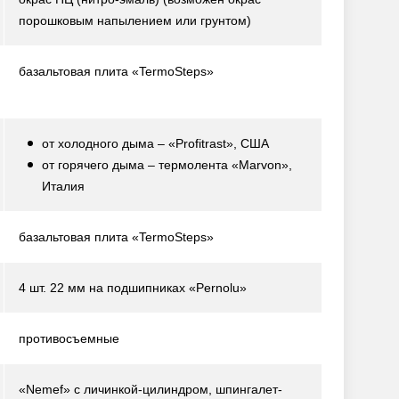
порошковым напылением или грунтом)
базальтовая плита «TermoSteps»
от холодного дыма – «Profitrast», США
от горячего дыма – термолента «Marvon»,
Италия
базальтовая плита «TermoSteps»
4 шт. 22 мм на подшипниках «Pernolu»
противосъемные
«Nemef» с личинкой-цилиндром, шпингалет-