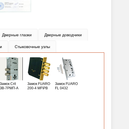
Дверные глазки
Дверные доводчики
и
Стыковочные узлы
Замок Crit
Замок FUARO
Замок FUARO
ЗВ-7РМП-А
200-4 MF\РВ
FL 0432