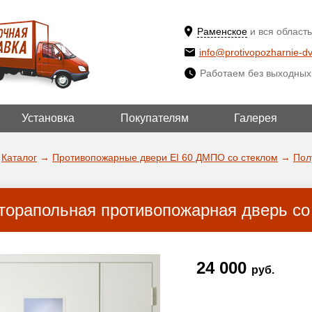
Раменское
и вся область
info@protivopozharnie-dv
Работаем без выходных
Установка
Покупателям
Галерея
ВЫБРАТЬ ДР
ДА!
ГОРОД
Каталог
→
Противопожарные двери EI 60 ДМПО со стеклом
→
Пол
торапольная противопожарная дверь со 
24 000
руб.