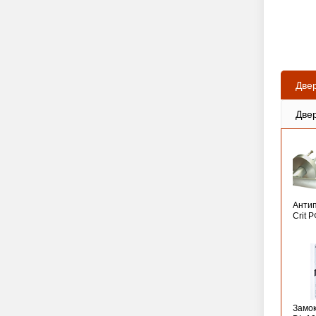
Две
Две
Анти
Crit 
Замо