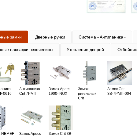
рные замки
Дверные ручки
Система «Антипаника»
рные накладки, ключевины
Утепление дверей
Отбойник
паника
Антипаника
Замок Apecs
Замок
Замок Crit
РФ-0616
Crit 7РМП
1900-INOX
ригельный
ЗВ-7РМП-004
Crit
к NEMEF
Замок Apecs
Замок Crit 3B-