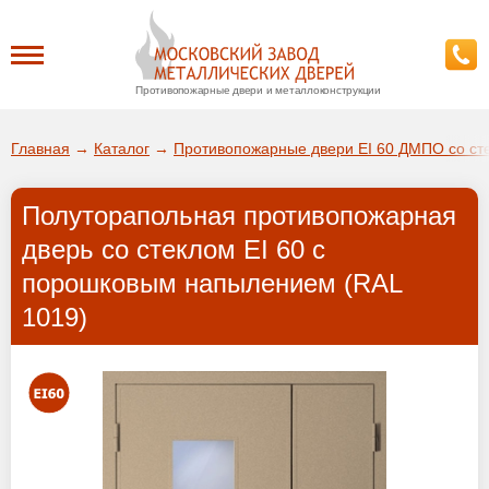
Противопожарные двери и металлоконструкции
Каталог
Главная
→
Каталог
→
Противопожарные двери EI 60 ДМПО со ст
О заводе
Полуторапольная противопожарная
ДА!
дверь со стеклом EI 60 с
Доставка
порошковым напылением (RAL
ВЫБРАТЬ ДРУГОЙ ГОРОД
1019)
Установка
Покупателям
Галерея