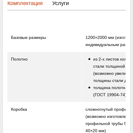
Комплектация
Услуги
Базовые размеры
1200×2000 мм
(изготов
индивидуальным разме
Полотно
из 2-х листов холод
стали толщиной 1,5
(возможно увеличе
толщины стали до 2,
толщина полотна от
(ГОСТ 19904-74)
Коробка
сложногнутый профиль
(возможно изготовление
профильной трубы 50×
40×20 мм)