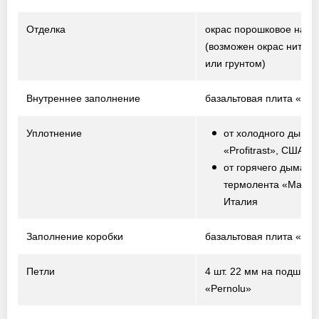
Отделка
окрас порошковое нап
(возможен окрас нитро
или грунтом)
Внутреннее заполнение
базальтовая плита «Te
Уплотнение
от холодного дыма 
«Profitrast», США
от горячего дыма –
термолента «Marvo
Италия
Заполнение коробки
базальтовая плита «Te
Петли
4 шт. 22 мм на подшипн
«Pernolu»