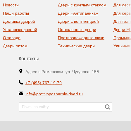
Новости
Двери с круглым стеклом
Для лест
Наши работы
Двери «Антипаника»
Для сер
Доставка дверей
Двери с вентиляцией
Для тра
Установка дверей
Остекленные двери
Двери EI
О заводе
Противопожарные люки
Промыш
Двери оптом
Технические двери
Уличные
Контакты
Адрес в Раменском: ул. Чугунова, 15Б
+7 (495) 767-19-79
info@protivopozharnie-dveri.ru