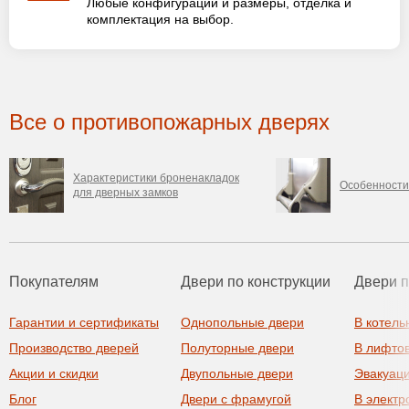
Любые конфигурации и размеры, отделка и
комплектация на выбор.
Все о противопожарных дверях
Характеристики броненакладок
Особенности
для дверных замков
Покупателям
Двери по конструкции
Двери 
Гарантии и сертификаты
Однопольные двери
В котель
Производство дверей
Полуторные двери
В лифто
Акции и скидки
Двупольные двери
Эвакуац
Блог
Двери с фрамугой
В элект