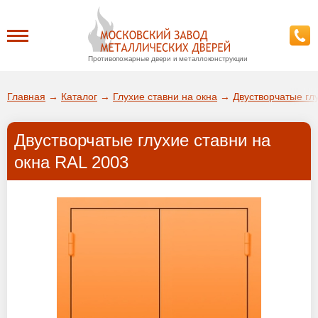
Противопожарные двери и металлоконструкции
Каталог
Главная
→
Каталог
→
Глухие ставни на окна
→
Двустворчатые глу
О заводе
Двустворчатые глухие ставни на
ДА!
окна RAL 2003
Доставка
ВЫБРАТЬ ДРУГОЙ ГОРОД
Установка
Покупателям
Галерея