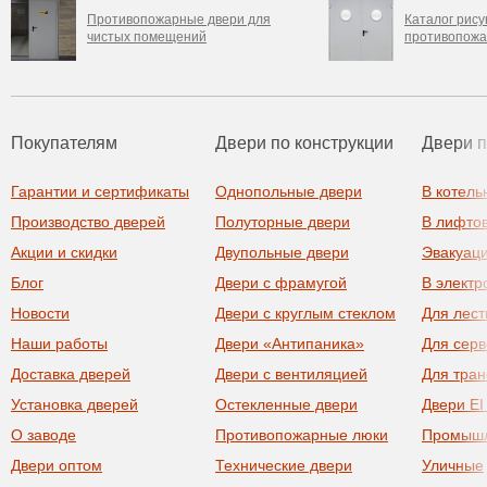
Противопожарные двери для
Каталог рису
чистых помещений
противопожа
Покупателям
Двери по конструкции
Двери 
Гарантии и сертификаты
Однопольные двери
В котель
Производство дверей
Полуторные двери
В лифто
Акции и скидки
Двупольные двери
Эвакуац
Блог
Двери с фрамугой
В элект
Новости
Двери с круглым стеклом
Для лест
Наши работы
Двери «Антипаника»
Для сер
Доставка дверей
Двери с вентиляцией
Для тра
Установка дверей
Остекленные двери
Двери EI
О заводе
Противопожарные люки
Промыш
Двери оптом
Технические двери
Уличные