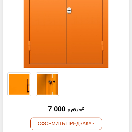
Оптовикам
Новости
Контакты
ЗАПРОСИТЬ РАСЧЕТ
+7 (495) 767-19-79
Закажите звонок
Раменское
и вся область!
7 000
2
info@protivopozharnie-dveri.ru
руб./м
Работаем без выходных!
ОФОРМИТЬ ПРЕДЗАКАЗ