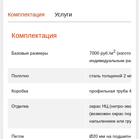
Комплектация
Услуги
Комплектация
2
7000 руб./м
(изготовле
Базовые размеры
индивидуальным разме
Полотно
сталь толщиной 2 мм
Коробка
профильная труба 40×2
Отделка
окрас НЦ (нитро-эмаль)
(возможен окрас порош
напылением или грунто
Петли
Ø20 мм на подшипника