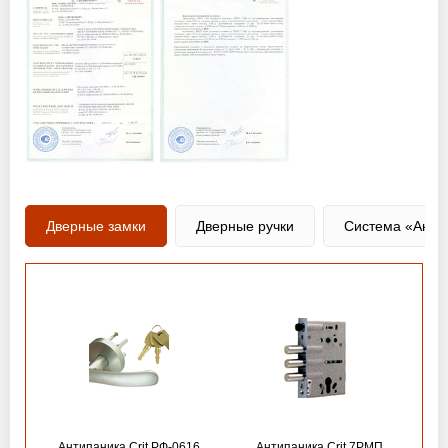
Дверные замки
Дверные ручки
Система «Анти
Антипаника Crit РФ-0616
Антипаника Crit 7РМП