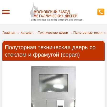
Противопожарные двери и металлоконструкции
Каталог
Главная
→
Каталог
→
Технические двери
→
Полуторные техничес
О заводе
Полуторная техническая дверь со
ДА!
стеклом и фрамугой (серая)
Доставка
ВЫБРАТЬ ДРУГОЙ ГОРОД
Установка
Покупателям
Галерея