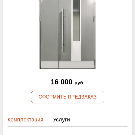
Оптовикам
Новости
Контакты
ЗАПРОСИТЬ РАСЧЕТ
+7 (495) 767-19-79
16 000
руб.
Закажите звонок
ОФОРМИТЬ ПРЕДЗАКАЗ
Раменское
и вся область!
info@protivopozharnie-dveri.ru
Комплектация
Услуги
Работаем без выходных!