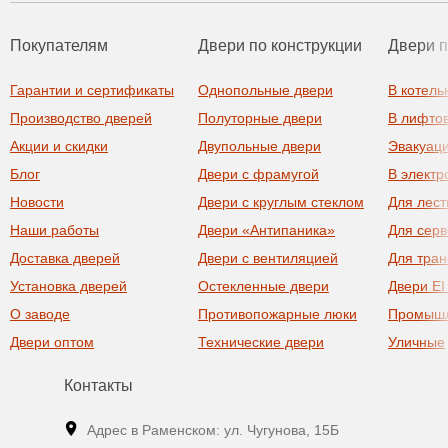
Покупателям
Двери по конструкции
Двери 
Гарантии и сертификаты
Однопольные двери
В котель
Производство дверей
Полуторные двери
В лифто
Акции и скидки
Двупольные двери
Эвакуац
Блог
Двери с фрамугой
В элект
Новости
Двери с круглым стеклом
Для лест
Наши работы
Двери «Антипаника»
Для сер
Доставка дверей
Двери с вентиляцией
Для тра
Установка дверей
Остекленные двери
Двери EI
О заводе
Противопожарные люки
Промыш
Двери оптом
Технические двери
Уличные
Контакты
Адрес в Раменском: ул. Чугунова, 15Б