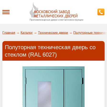
Противопожарные двери и металлоконструкции
Каталог
Главная
→
Каталог
→
Технические двери
→
Полуторные техничес
О заводе
Полуторная техническая дверь со
ДА!
стеклом (RAL 6027)
Доставка
ВЫБРАТЬ ДРУГОЙ ГОРОД
Установка
Покупателям
Галерея