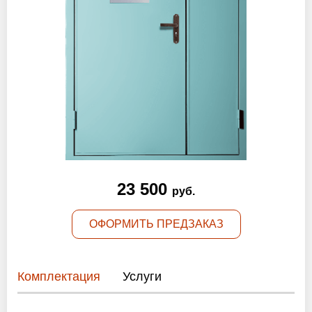
Оптовикам
Новости
Контакты
ЗАПРОСИТЬ РАСЧЕТ
+7 (495) 767-19-79
23 500
руб.
Закажите звонок
ОФОРМИТЬ ПРЕДЗАКАЗ
Раменское
и вся область!
info@protivopozharnie-dveri.ru
Комплектация
Услуги
Работаем без выходных!