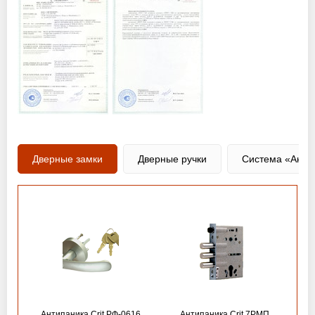
Дверные замки
Дверные ручки
Система «Анти
Антипаника Crit РФ-0616
Антипаника Crit 7РМП