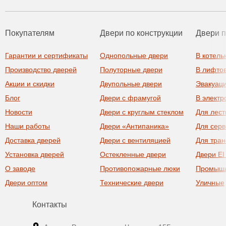
Покупателям
Двери по конструкции
Двери 
Гарантии и сертификаты
Однопольные двери
В котель
Производство дверей
Полуторные двери
В лифто
Акции и скидки
Двупольные двери
Эвакуац
Блог
Двери с фрамугой
В элект
Новости
Двери с круглым стеклом
Для лест
Наши работы
Двери «Антипаника»
Для сер
Доставка дверей
Двери с вентиляцией
Для тра
Установка дверей
Остекленные двери
Двери EI
О заводе
Противопожарные люки
Промыш
Двери оптом
Технические двери
Уличные
Контакты