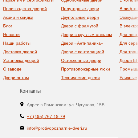
Производство дверей
Полуторные двери
В лифто
Акции и скидки
Двупольные двери
Эвакуац
Блог
Двери с фрамугой
В элект
Новости
Двери с круглым стеклом
Для лест
Наши работы
Двери «Антипаника»
Для сер
Доставка дверей
Двери с вентиляцией
Для тра
Установка дверей
Остекленные двери
Двери EI
О заводе
Противопожарные люки
Промыш
Двери оптом
Технические двери
Уличные
Контакты
Адрес в Раменском: ул. Чугунова, 15Б
+7 (495) 767-19-79
info@protivopozharnie-dveri.ru