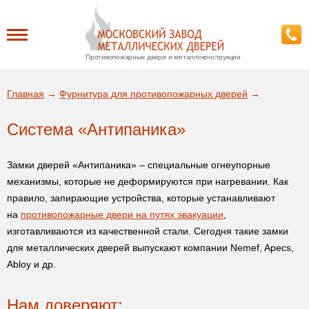
Противопожарные двери и металлоконструкции
Каталог
Главная
→
Фурнитура для противопожарных дверей
→
О заводе
Система «Антипаника»
ДА!
Доставка
Замки дверей «Антипаника» – специальные огнеупорные
ВЫБРАТЬ ДРУГОЙ ГОРОД
механизмы, которые не деформируются при нагревании. Как
правило, запирающие устройства, которые устанавливают
Установка
на
противопожарные двери на путях эвакуации
,
изготавливаются из качественной стали. Сегодня такие замки
Покупателям
для металлических дверей выпускают компании Nemef, Apecs,
Abloy и др.
Галерея
Нам доверяют: