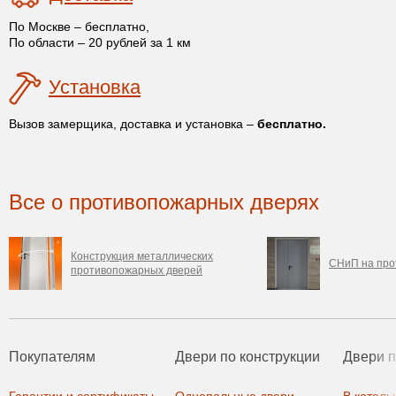
По Москве – бесплатно,
По области – 20 рублей за 1 км
Установка
Вызов замерщика, доставка и установка –
бесплатно.
Все о противопожарных дверях
Конструкция металлических
СНиП на про
противопожарных дверей
Покупателям
Двери по конструкции
Двери 
Гарантии и сертификаты
Однопольные двери
В котель