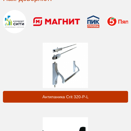
Оптовикам
Новости
Контакты
ЗАПРОСИТЬ РАСЧЕТ
+7 (495) 767-19-79
Закажите звонок
Антипаника Crit 320-P-L
Раменское
и вся область!
info@protivopozharnie-dveri.ru
Работаем без выходных!