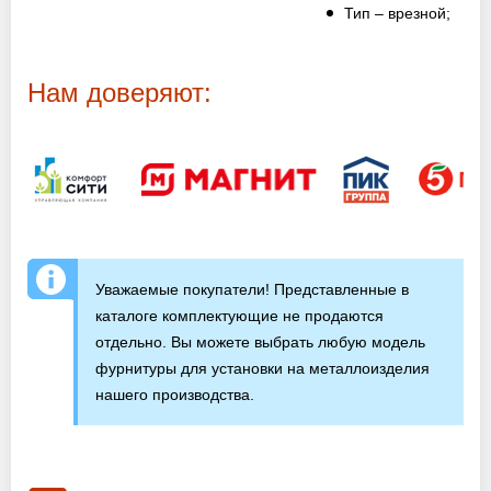
Оптовикам
Тип – врезной;
Новости
Нам доверяют:
Контакты
ЗАПРОСИТЬ РАСЧЕТ
+7 (495) 767-19-79
Уважаемые покупатели! Представленные в
Закажите звонок
каталоге комплектующие не продаются
отдельно. Вы можете выбрать любую модель
фурнитуры для установки на металлоизделия
Раменское
и вся область!
нашего производства.
info@protivopozharnie-dveri.ru
Работаем без выходных!