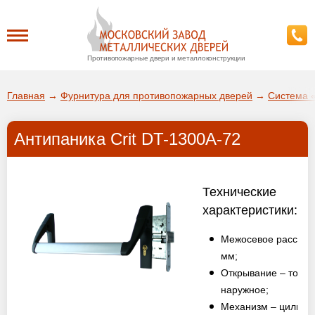
Противопожарные двери и металлоконструкции
Каталог
Главная
→
Фурнитура для противопожарных дверей
→
Система 
О заводе
Антипаника Crit DT-1300A-72
ДА!
Доставка
ВЫБРАТЬ ДРУГОЙ ГОРОД
Технические
Установка
характеристики:
Межосевое расстоя
Покупателям
мм;
Открывание – тольк
Галерея
наружное;
Механизм – цилинд