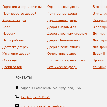
Гарантии и сертификаты
Однопольные двери
В котель
Производство дверей
Полуторные двери
В лифто
Акции и скидки
Двупольные двери
Эвакуац
Блог
Двери с фрамугой
В элект
Новости
Двери с круглым стеклом
Для лест
Наши работы
Двери «Антипаника»
Для сер
Доставка дверей
Двери с вентиляцией
Для тра
Установка дверей
Остекленные двери
Двери EI
О заводе
Противопожарные люки
Промыш
Двери оптом
Технические двери
Уличные
Контакты
Адрес в Раменском: ул. Чугунова, 15Б
+7 (495) 767-19-79
info@protivopozharnie-dveri.ru